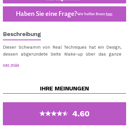
Haben Sie eine Frage?
Wir helfen Ihnen
hier
Beschreibung
Dieser Schwamm von Real Techniques hat ein Design,
dessen abgerundete Seite Make-up über das ganze
Gesicht verteilt, dessen Spitze Unvollkommenheiten
ver más
abdeckt und dessen flache Kante um Augen und Nase
herum verwendet wird.
Es enthält auch eine Abdeckung, damit Sie sie auf eine
IHRE
MEINUNGEN
Reise mitnehmen und Ihr Make-up überall nachbessern
können, wo Sie es brauchen.
Das Make-up-Schwamm-Kit und die Reisetasche, die
Sie brauchen!
4.60