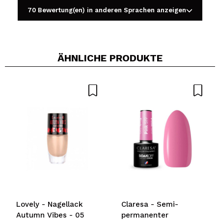
70 Bewertung(en) in anderen Sprachen anzeigen
ÄHNLICHE PRODUKTE
Ein Video oder Foto teilen
Dein Video könnte das erste sein. Stell es dir vor...
Würden Sie diesen Kauf empfehlen?
Ja
Nein
5/5
SENDEN
Lovely - Nagellack
Claresa - Semi-
Autumn Vibes - 05
permanenter