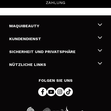
ZAHLUNG
MAQUIBEAUTY
Über uns
KUNDENDIENST
Beschäftigung
Liefer- und Versandkosten
SICHERHEIT UND PRIVATSPHÄRE
Geschenkkarten
Widerruf / Rücksendungen
Bedingungen und Datenschutz
NÜTZLICHE LINKS
Zahlung
Datenschutzrichtlinie
Kontakt
Cookies Policy
FOLGEN SIE UNS
Online Streitschlichtung (ODR)