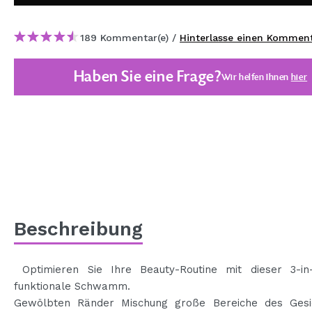
MAQUIFARMA
189 Kommentar(e) /
Hinterlasse einen Kommen
KOREA ZONE
TRAVEL SIZE
Haben Sie eine Frage?
Wir helfen Ihnen
hier
NATURE
SPECIALS
OUTLET
SIE SIND ZURÜCKGEKEHRT!
BALD VERFÜGBAR
Beschreibung
BLOG
Optimieren Sie Ihre Beauty-Routine mit dieser 3-in-
funktionale Schwamm.
Gewölbten Ränder Mischung große Bereiche des Gesi