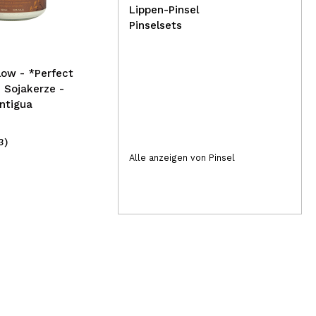
Nagellack - Dreamer
Dan
Lippen-Pinsel
Yum
Pinselsets
Pow
ow - *Perfect
 Sojakerze -
antigua
3)
(1)
1,49€
35
Alle anzeigen von Pinsel