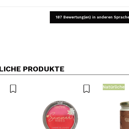
187 Bewertung(en) in anderen Sprach
Ein Video oder Foto teilen
Dein Video könnte das erste sein. Stell es dir vor...
LICHE PRODUKTE
5/
Kauf empfehlen?
Ja
Nein
Natürliche
DEN