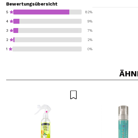
Bewertungsübersicht
5
82%
4
9%
3
7%
2
2%
1
0%
ÄHN
Würden Sie diesen 
SEN