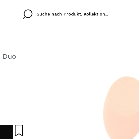
m Duo
Cristina
Antonia
Ines
Ich habe hier kein K
SPRACHE
ez que
Buena experiencia
Muy bien
Spedizi
ICH M
ALEMAN
ESPAÑOL
eriencia
imballa
ajería.
elegan
REGIS
colori sc
Durch die Erstellung e
Einkäufe schnell tätig