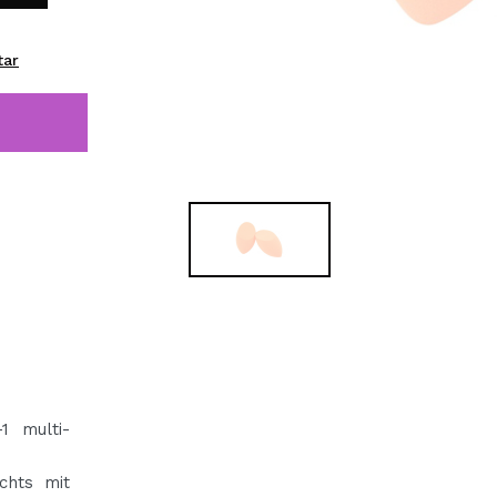
bisherigen Vorgänge ei
tar
BE
1 multi-
chts mit