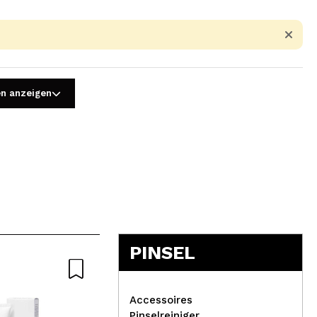
en anzeigen
5
PINSEL
Accessoires
Pinselreiniger