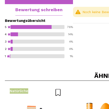
Bewertung schreiben
Noch keine Bewe
Bewertungsübersicht
5
76%
4
14%
3
4%
2
4%
1
1%
ÄHN
Würden Sie diesen 
Natürliche
SEN