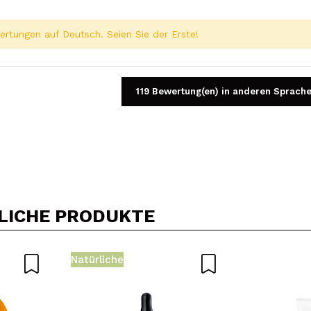
rtungen auf Deutsch. Seien Sie der Erste!
119 Bewertung(en) in anderen Sprach
Ein Video oder Foto teilen
Dein Video könnte das erste sein. Stell es dir vor...
LICHE PRODUKTE
5/
Kauf empfehlen?
Ja
Nein
Natürliche
DEN