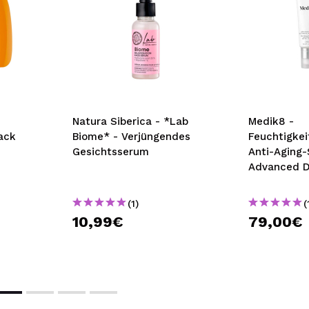
Natura Siberica - *Lab
Medik8 -
ack
Biome* - Verjüngendes
Feuchtigke
Gesichtsserum
Anti-Aging
Advanced D
Protect SP
(1)
(
10,99€
79,00€