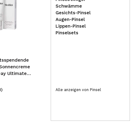
Schwämme
Gesichts-Pinsel
Diamond FX - Split Cakes 6
Tec
Augen-Pinsel
Aquacolor-Palette - Shine
Nag
Lippen-Pinsel
Sho
Pinselsets
itsspendende
-Sonnencreme
ay Ultimate
F50+
1)
(2)
Alle anzeigen von Pinsel
27,95€
1,