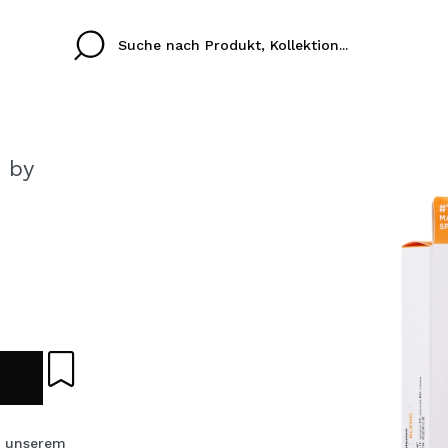
 by
Cristina
Antonia
Ines
Ich habe hier kein K
SPRACHE
ez que
Buena experiencia
Muy bien
Spedizi
ICH M
ALEMAN
ESPAÑOL
eriencia
imballa
ajería.
elegan
REGIS
colori sc
Durch die Erstellung e
Einkäufe schnell tätig
 unserem