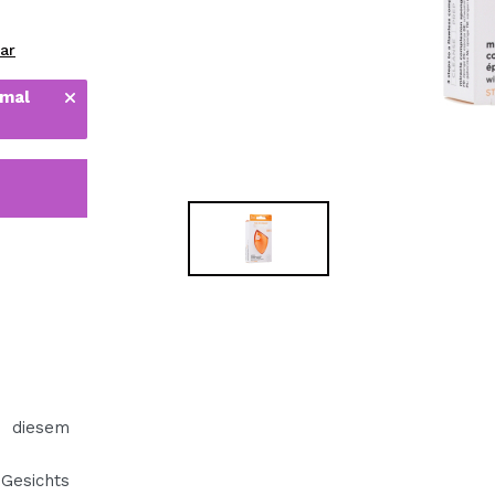
bisherigen Vorgänge ei
ar
 mal
BE
 diesem
Gesichts