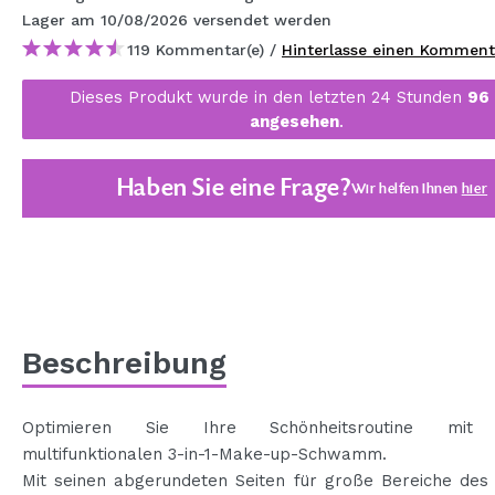
MAQUIFARMA
Lager
am 10/08/2026
versendet werden
119 Kommentar(e) /
Hinterlasse einen Komment
KOREA ZONE
Dieses Produkt wurde in den letzten 24 Stunden
96
TRAVEL SIZE
angesehen
.
NATURE
Haben Sie eine Frage?
Wir helfen Ihnen
hier
SPECIALS
OUTLET
SIE SIND ZURÜCKGEKEHRT!
BALD VERFÜGBAR
Beschreibung
BLOG
Optimieren Sie Ihre Schönheitsroutine mit
multifunktionalen 3-in-1-Make-up-Schwamm.
Mit seinen abgerundeten Seiten für große Bereiche des 