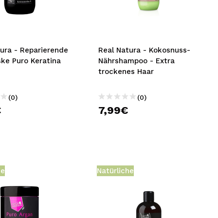
nsehen.
NUTZERKONTO ERSTELLEN
ura - Reparierende
Real Natura - Kokosnuss-
ke Puro Keratina
Nährshampoo - Extra
trockenes Haar
(0)
(0)
€
7,99€
he
Natürliche