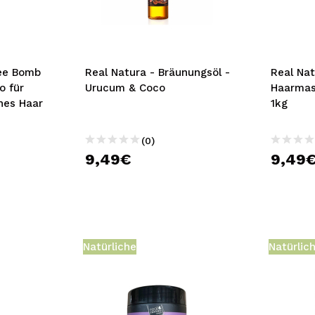
bisherigen Vorgänge ei
BE
fee Bomb
Real Natura - Bräunungsöl -
Real Nat
o für
Urucum & Coco
Haarmas
hes Haar
1kg
(0)
9,49€
9,49
Natürliche
Natürlic