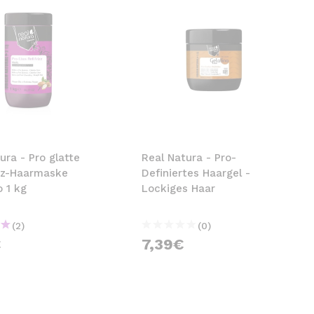
ura - Pro glatte
Real Natura - Pro-
izz-Haarmaske
Definiertes Haargel -
o 1 kg
Lockiges Haar
(2)
(0)
€
7,39€