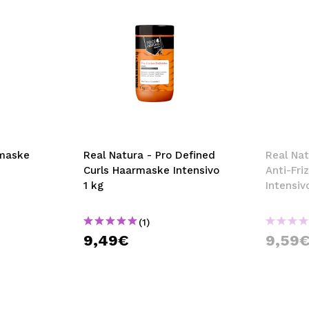
rmaske
Real Natura - Pro Defined
Real Nat
Curls Haarmaske Intensivo
Anti-Fr
1 kg
Intensiv
(1)
9,49€
9,59