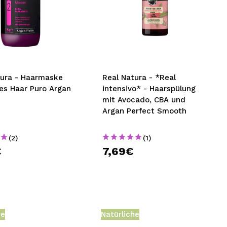
tura - Haarmaske
Real Natura - *Real
tes Haar Puro Argan
intensivo* - Haarspülung
mit Avocado, CBA und
Argan Perfect Smooth
(2)
(1)
€
7,69€
he
Natürliche