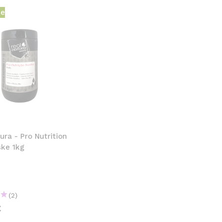
he
ura - Pro Nutrition
ke 1kg
(2)
€