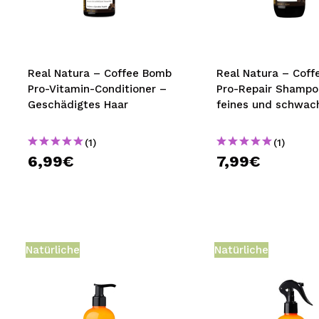
MAQUIFARMA
KOREA ZONE
TRAVEL SIZE
Real Natura – Coffee Bomb
Real Natura – Cof
Pro-Vitamin-Conditioner –
Pro-Repair Shampo
NATURE
Geschädigtes Haar
feines und schwac
(1)
(1)
SPECIALS
6,99€
7,99€
OUTLET
SIE SIND ZURÜCKGEKEHRT!
BALD VERFÜGBAR
Natürliche
Natürliche
BLOG