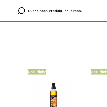
Cristina
Antonia
Ines
Ich habe hier kein K
SPRACHE
ez que
Buena experiencia
Muy bien
Spedizi
ICH M
ALEMAN
ESPAÑOL
eriencia
imballa
Natürliche
Natürlic
ajería.
elegan
REGIS
colori sc
Durch die Erstellung e
Einkäufe schnell tätig