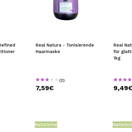
Defined
Real Natura - Tonisierende
Real Na
itioner
Haarmaske
für glat
1kg
(2)
7,59€
9,49
Natürliche
Natürlic