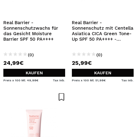
ICH MÖCHTE MICH
REGISTRIEREN
Durch die Erstellung eines Kontos bei Maquillalia.de
Real Barrier -
Real Barrier -
können Sie Ihre Einkäufe schnell tätigen, den Status Ihrer
Sonnenschutzwachs für
Sonnenschutz mit Centella
Bestellungen überprüfen und Ihre bisherigen Vorgänge
das Gesicht Moisture
Asiatica CICA Green Tone-
einsehen.
Barrier SPF 50 PA++++
Up SPF 50 PA++++ -
Empfindliche und gerötete
Haut
(0)
(0)
BENUTZERKONTO ERSTELLEN
24,99€
25,99€
KAUFEN
KAUFEN
Preis x 100 Ml: 49,98€
Tax Inb.
Preis x 100 Ml: 51,98€
Tax Inb.