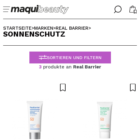
╳
╳
WÄHLE DEINE SPRACHE
STARTSEITE
MARKEN
REAL BARRIER
>
>
>
SONNENSCHUTZ
Ich bin bereits #maquilover, ich habe ein Konto
WILLKOMMEN!
ALEMAN
ESPAÑOL
SORTIEREN UND FILTERN
ENGLISH
FRANCES
3
produkte an
Real Barrier
ITALIANO
PORTUGUESE
Passwort vergessen?
Ich habe hier kein Konto