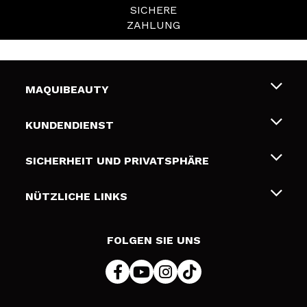
SICHERE
ZAHLUNG
MAQUIBEAUTY
Über uns
KUNDENDIENST
Beschäftigung
Liefer- und Versandkosten
SICHERHEIT UND PRIVATSPHÄRE
Geschenkkarten
Widerruf / Rücksendungen
Bedingungen und Datenschutz
NÜTZLICHE LINKS
Zahlung
Datenschutzrichtlinie
Kontakt
Cookies Policy
FOLGEN SIE UNS
Online Streitschlichtung (ODR)