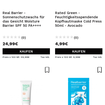
ICH MÖCHTE MICH
REGISTRIEREN
Real Barrier -
Rated Green -
Sonnenschutzwachs für
Feuchtigkeitsspendende
Durch die Erstellung eines Kontos bei Maquillalia.de
das Gesicht Moisture
Kopfhautmaske Cold Press
können Sie Ihre Einkäufe schnell tätigen, den Status Ihrer
Barrier SPF 50 PA++++
50ml - Avocado
Bestellungen überprüfen und Ihre bisherigen Vorgänge
einsehen.
(0)
(0)
24,99€
4,99€
BENUTZERKONTO ERSTELLEN
KAUFEN
KAUFEN
Preis x 100 Ml: 49,98€
Tax Inb.
Preis x 100 Ml: 9,98€
Tax Inb.