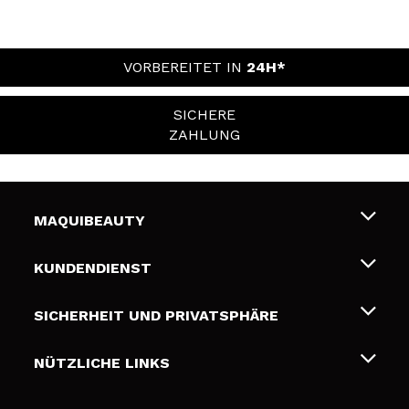
VORBEREITET IN
24H*
SICHERE
ZAHLUNG
MAQUIBEAUTY
Über uns
KUNDENDIENST
Beschäftigung
Liefer- und Versandkosten
SICHERHEIT UND PRIVATSPHÄRE
Geschenkkarten
Widerruf / Rücksendungen
Bedingungen und Datenschutz
NÜTZLICHE LINKS
Zahlung
Datenschutzrichtlinie
Kontakt