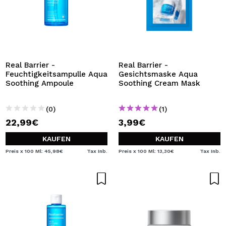
Real Barrier -
Real Barrier -
Feuchtigkeitsampulle Aqua
Gesichtsmaske Aqua
Soothing Ampoule
Soothing Cream Mask
(0)
(1)
22,99€
3,99€
KAUFEN
KAUFEN
Preis x 100 Ml: 45,98€
Tax Inb.
Preis x 100 Ml: 13,30€
Tax Inb.