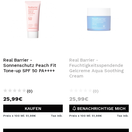
Real Barrier -
Real Barrier -
Sonnenschutz Peach Fit
Feuchtigkeitsspendende
Tone-up SPF 50 PA++++
Gelcreme Aqua Soothing
Cream
(0)
(0)
25,99€
25,99€
KAUFEN
BENACHRICHTIGE MICH
Preis x 100 Ml: 51,98€
Tax Inb.
Preis x 100 Ml: 51,98€
Tax Inb.