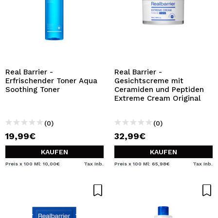
Real Barrier -
Real Barrier -
Erfrischender Toner Aqua
Gesichtscreme mit
Soothing Toner
Ceramiden und Peptiden
Extreme Cream Original
(0)
(0)
19,99€
32,99€
KAUFEN
KAUFEN
Preis x 100 Ml: 10,00€
Tax Inb.
Preis x 100 Ml: 65,98€
Tax Inb.