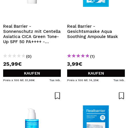
Real Barrier -
Real Barrier -
Sonnenschutz mit Centella
Gesichtsmaske Aqua
Asiatica CICA Green Tone-
Soothing Ampoule Mask
Up SPF 50 PA++++ -
Empfindliche und gerötete
Haut
(0)
(1)
25,99€
3,99€
KAUFEN
KAUFEN
Preis x 100 Ml: 51,98€
Tax Inb.
Preis x 100 Ml: 14,25€
Tax Inb.