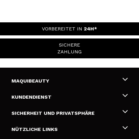
VORBEREITET IN
24H*
SICHERE
ZAHLUNG
MAQUIBEAUTY
Über uns
KUNDENDIENST
Beschäftigung
Liefer- und Versandkosten
SICHERHEIT UND PRIVATSPHÄRE
Geschenkkarten
Widerruf / Rücksendungen
Bedingungen und Datenschutz
NÜTZLICHE LINKS
Zahlung
Datenschutzrichtlinie
Kontakt