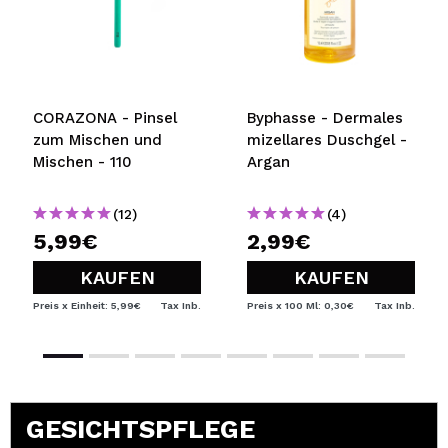
CORAZONA - Pinsel
Byphasse - Dermales
zum Mischen und
mizellares Duschgel -
Mischen - 110
Argan
(12)
(4)
5,99€
2,99€
KAUFEN
KAUFEN
Preis x Einheit: 5,99€
Tax Inb.
Preis x 100 Ml: 0,30€
Tax Inb.
GESICHTSPFLEGE