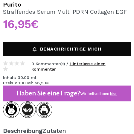
ICH MÖCHTE MICH
Purito
REGISTRIEREN
Straffendes Serum Multi PDRN Collagen EGF
16,95€
Durch die Erstellung eines Kontos bei Maquillalia.de
können Sie Ihre Einkäufe schnell tätigen, den Status Ihrer
Bestellungen überprüfen und Ihre bisherigen Vorgänge
einsehen.
BENACHRICHTIGE MICH
BENUTZERKONTO ERSTELLEN
0 Kommentar(e) /
Hinterlasse einen
Kommentar
Inhalt: 30.00 ml
Preis x 100 Ml: 56,50€
Haben Sie eine Frage?
Wir helfen Ihnen
hier
Beschreibung
Zutaten