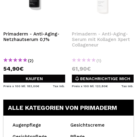
Primaderm - Anti-Aging-
Primaderm - Anti-Aging-
Netzhautserum 0,1%
Serum mit Kollagen Xpert
Collageneur
(2)
(1)
54,90€
61,90€
KAUFEN
BENACHRICHTIGE MICH
Preis x 100 Ml: 183,00€
Tax Inb.
Preis x 100 Ml: 123,80€
Tax Inb.
ALLE KATEGORIEN VON PRIMADERM
Augenpflege
Gesichtscreme
Gesichtspflege
Pflege