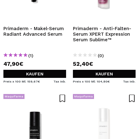
Primaderm - Makel-Serum
Primaderm - Anti-Falten-
Radiant Advanced Serum
Serum XPERT Expression
Serum Sublime™
(1)
(0)
47,90€
52,40€
KAUFEN
KAUFEN
Preis x 100 Ml: 159,67€
Tax Inb.
Preis x 100 Ml: 104,80€
Tax Inb.
Maquifarma
Maquifarma