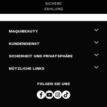
SICHERE
ZAHLUNG
MAQUIBEAUTY
Über uns
KUNDENDIENST
Beschäftigung
Liefer- und Versandkosten
SICHERHEIT UND PRIVATSPHÄRE
Geschenkkarten
Widerruf / Rücksendungen
Bedingungen und Datenschutz
NÜTZLICHE LINKS
Zahlung
Datenschutzrichtlinie
Kontakt
Cookies Policy
FOLGEN SIE UNS
Online Streitschlichtung (ODR)