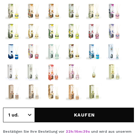
KAUFEN
Bestätigen Sie Ihre Bestellung vor
22
h
:
16
m
:
39
s
und wird aus unserem