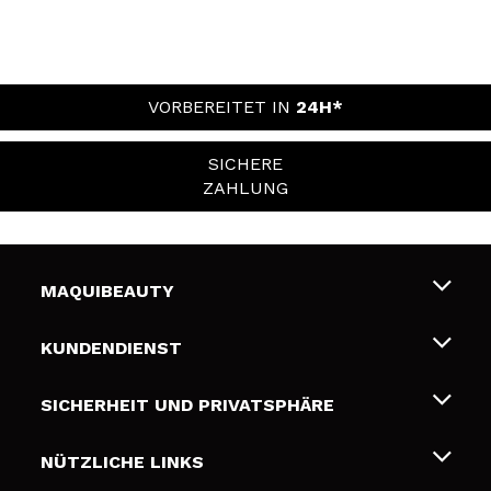
VORBEREITET IN
24H*
SICHERE
ZAHLUNG
MAQUIBEAUTY
Über uns
KUNDENDIENST
Beschäftigung
Liefer- und Versandkosten
SICHERHEIT UND PRIVATSPHÄRE
Geschenkkarten
Widerruf / Rücksendungen
Bedingungen und Datenschutz
NÜTZLICHE LINKS
Zahlung
Datenschutzrichtlinie