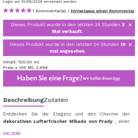
Lager
am 10/08/2026
versendet werden
1 Kommentar(e) /
Hinterlasse einen Kommentar
Dieses Produkt wurde in den letzten 24 Stunden
3
Mal verkauft
.
Dieses Produkt wurde in den letzten 24 Stunden
10
mal angesehen
.
Inhalt: 100.00 ml
Preis x 100 Ml: 2,99€
Haben Sie eine Frage?
Wir helfen Ihnen
hier
Beschreibung
Zutaten
Entdecken Sie die Eleganz und den Charme der
dekorativen Lufterfrischer Mikado von Prady
, einer
exquisiten Kreation, die in Spanien mit Alkohol und
ver más
natürlichen Essenzen hergestellt wird und Ihre