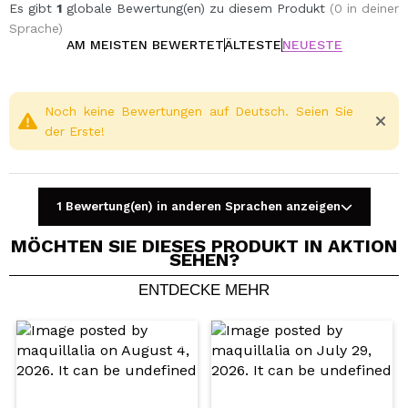
weitere Sticks in die Flasche geben. Je mehr Sie
Es gibt
1
globale Bewertung(en) zu diesem Produkt
(0 in deiner
hinzufügen, desto berauschender wird das
Sprache)
Geruchserlebnis!
AM MEISTEN BEWERTET
ÄLTESTE
NEUESTE
Erhältlich in einer großen Auswahl an Düften, wählen
Sie Ihren Favoriten.
Noch keine Bewertungen auf Deutsch. Seien Sie
der Erste!
1 Bewertung(en) in anderen Sprachen anzeigen
MÖCHTEN SIE DIESES PRODUKT IN AKTION
SEHEN?
ENTDECKE MEHR
Ein Video oder Foto teilen
Dein Video könnte das erste sein. Stell es dir vor...
Würden Sie diesen Kauf empfehlen?
Ja
Nein
5/5