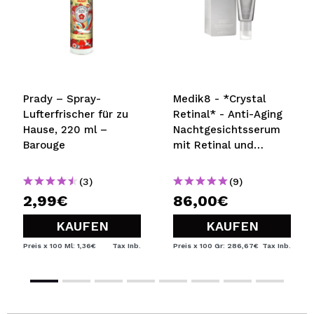
Prady – Spray-
Medik8 - *Crystal
Lufterfrischer für zu
Retinal* - Anti-Aging
Hause, 220 ml –
Nachtgesichtsserum
Barouge
mit Retinal und
superstarkem Vitamin
A Crystal Retinal 6
(3)
(9)
2,99€
86,00€
KAUFEN
KAUFEN
Preis x 100 Ml: 1,36€
Tax Inb.
Preis x 100 Gr: 286,67€
Tax Inb.