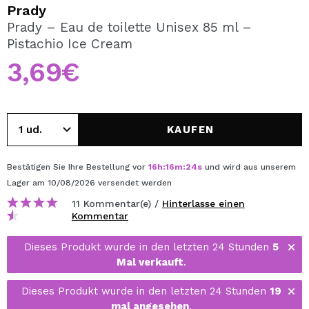
ICH MÖCHTE MICH
Prady
REGISTRIEREN
Prady – Eau de toilette Unisex 85 ml –
Pistachio Ice Cream
Durch die Erstellung eines Kontos bei Maquillalia.de
können Sie Ihre Einkäufe schnell tätigen, den Status Ihrer
3,69€
Bestellungen überprüfen und Ihre bisherigen Vorgänge
einsehen.
KAUFEN
BENUTZERKONTO ERSTELLEN
Bestätigen Sie Ihre Bestellung vor
16
h
:
16
m
:
24
s
und wird aus unserem
Lager
am 10/08/2026
versendet werden
11 Kommentar(e) /
Hinterlasse einen
Kommentar
Dieses Produkt wurde in den letzten 24 Stunden
5
Mal verkauft
.
Dieses Produkt wurde in den letzten 24 Stunden
19
mal angesehen
.