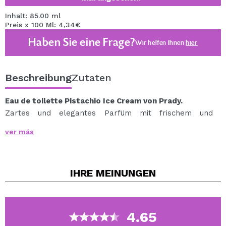
Inhalt: 85.00 ml
Preis x 100 Ml: 4,34€
Haben Sie eine Frage?
Wir helfen Ihnen
hier
Beschreibung
Zutaten
Eau de toilette Pistachio Ice Cream von Prady.
Zartes und elegantes Parfüm mit frischem und
weichem Aroma, ideal für den täglichen Gebrauch.
ver más
Duftfamilie: Blumig, fruchtig, Gourmand.
IHRE
MEINUNGEN
4.65