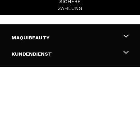
SICHERE
ZAHLUNG
MAQUIBEAUTY
Über uns
KUNDENDIENST
Beschäftigung
Liefer- und Versandkosten
SICHERHEIT UND PRIVATSPHÄRE
Geschenkkarten
Widerruf / Rücksendungen
Bedingungen und Datenschutz
NÜTZLICHE LINKS
Zahlung
Datenschutzrichtlinie
Kontakt
Cookies Policy
FOLGEN SIE UNS
Online Streitschlichtung (ODR)