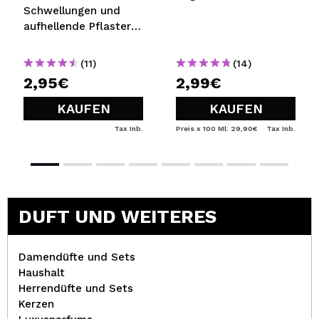
Schwellungen und
aufhellende Pflaster
Globale Augenpflege -
Niacinamid, Koffein
(11)
(14)
und Peptide
2,95€
2,99€
KAUFEN
KAUFEN
Tax Inb.
Preis x 100 Ml: 29,90€
Tax Inb.
DUFT UND WEITERES
Damendüfte und Sets
Haushalt
Herrendüfte und Sets
Kerzen