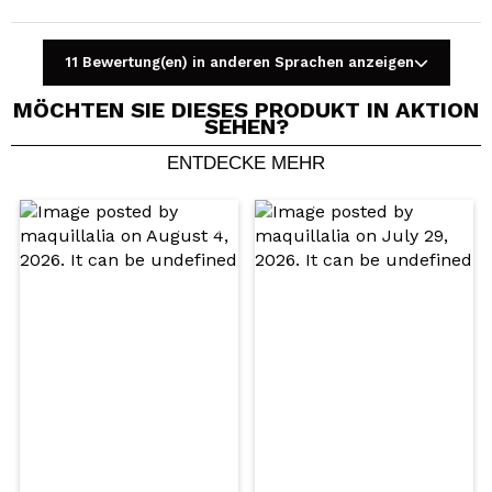
11 Bewertung(en) in anderen Sprachen anzeigen
MÖCHTEN SIE DIESES PRODUKT IN AKTION
SEHEN?
ENTDECKE MEHR
Ein Video oder Foto teilen
Dein Video könnte das erste sein. Stell es dir vor...
Würden Sie diesen Kauf empfehlen?
Ja
Nein
5/5
SENDEN