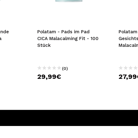
bisherigen Vorgänge ei
BE
ende
Polatam - Pads im Pad
Polatam
a
CICA Malacalming Fit - 100
Gesicht
Stück
Malacal
(0)
29,99€
27,99