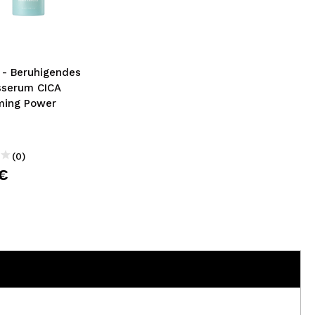
nsehen.
NUTZERKONTO ERSTELLEN
 - Beruhigendes
sserum CICA
ming Power
(0)
€