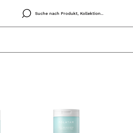
Cristina
Antonia
Ines
Ich habe hier kein K
SPRACHE
ez que
Buena experiencia
Muy bien
Spedizi
ICH M
ALEMAN
ESPAÑOL
eriencia
imballa
ajería.
elegan
REGIS
colori sc
Durch die Erstellung e
Einkäufe schnell tätig