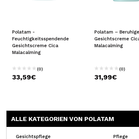
MAQUIFARMA
KOREA ZONE
TRAVEL SIZE
Polatam -
Polatam – Beruhig
Feuchtigkeitsspendende
Gesichtscreme Cic
NATURE
Gesichtscreme Cica
Malacalming
Malacalming
SPECIALS
(0)
(0)
OUTLET
33,59€
31,99€
SIE SIND ZURÜCKGEKEHRT!
BALD VERFÜGBAR
BLOG
ALLE KATEGORIEN VON POLATAM
Gesichtspflege
Pflege