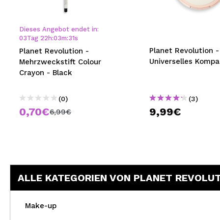
MAQUIFARMA
KOREA ZONE
Dieses Angebot endet in:
03
Tag
22
h
:
03
m
:
31
s
TRAVEL SIZE
Planet Revolution -
Planet Revolution -
Universelles Kompa
Mehrzweckstift Colour
NATURE
Crayon - Black
(0)
(3)
SPECIALS
0,70€
9,99€
6,99€
OUTLET
SIE SIND ZURÜCKGEKEHRT!
BALD VERFÜGBAR
ALLE KATEGORIEN VON PLANET REVOLU
BLOG
Make-up