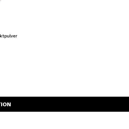
bisherigen Vorgänge ei
BE
ktpulver
TION