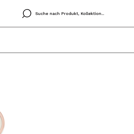
Cristina
Antonia
Ines
Ich habe hier kein K
SPRACHE
ez que
Buena experiencia
Muy bien
Spedizi
ICH M
ALEMAN
ESPAÑOL
eriencia
imballa
ajería.
elegan
REGIS
colori sc
Durch die Erstellung e
Einkäufe schnell tätig