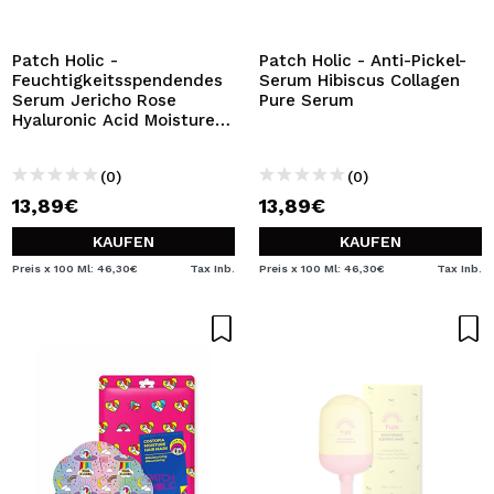
ICH MÖCHTE MICH
REGISTRIEREN
Patch Holic -
Patch Holic - Anti-Pickel-
Feuchtigkeitsspendendes
Serum Hibiscus Collagen
Durch die Erstellung eines Kontos bei Maquillalia.de
Serum Jericho Rose
Pure Serum
können Sie Ihre Einkäufe schnell tätigen, den Status Ihrer
Hyaluronic Acid Moisture
Bestellungen überprüfen und Ihre bisherigen Vorgänge
Serum
einsehen.
(0)
(0)
13,89€
13,89€
BENUTZERKONTO ERSTELLEN
KAUFEN
KAUFEN
Preis x 100 Ml: 46,30€
Tax Inb.
Preis x 100 Ml: 46,30€
Tax Inb.