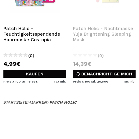
Patch Holic -
Patch Holic - Nachtmaske
Feuchtigkeitsspendende
Yuja Brightening Sleeping
Haarmaske Costopia
Mask
(0)
(0)
4,99€
14,39€
KAUFEN
BENACHRICHTIGE MICH
Preis x 100 Gr: 16,63€
Tax Inb.
Preis x 100 Ml: 20,56€
Tax Inb.
STARTSEITE
>
MARKEN
>
PATCH HOLIC