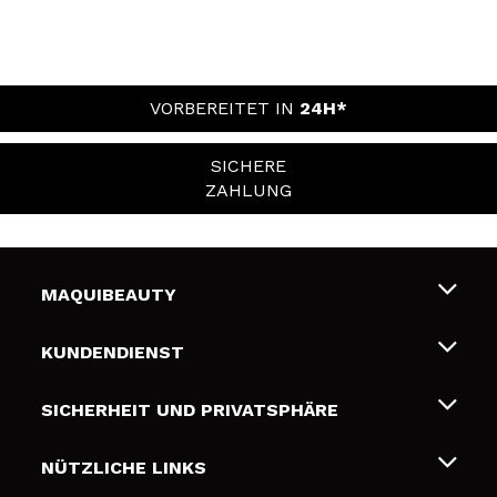
VORBEREITET IN
24H*
SICHERE
ZAHLUNG
MAQUIBEAUTY
Über uns
KUNDENDIENST
Beschäftigung
Liefer- und Versandkosten
SICHERHEIT UND PRIVATSPHÄRE
Geschenkkarten
Widerruf / Rücksendungen
Bedingungen und Datenschutz
NÜTZLICHE LINKS
Zahlung
Datenschutzrichtlinie