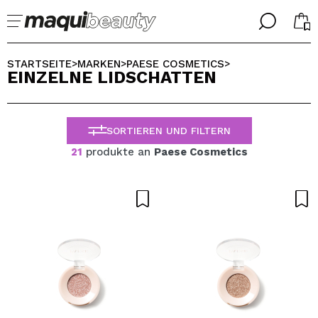
╳
╳
WÄHLE DEINE SPRACHE
STARTSEITE
MARKEN
PAESE COSMETICS
>
>
>
EINZELNE LIDSCHATTEN
Ich bin bereits #maquilover, ich habe ein Konto
WILLKOMMEN!
ALEMAN
ESPAÑOL
SORTIEREN UND FILTERN
ENGLISH
FRANCES
21
produkte an
Paese Cosmetics
ITALIANO
PORTUGUESE
Passwort vergessen?
Ich habe hier kein Konto