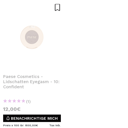
Paese Cosmetics -
Lidschatten Eyegasm - 10:
Confident
(1)
12,00€
BENACHRICHTIGE MICH
Preis x 100 Gr: 800,00€
Tax Inb.