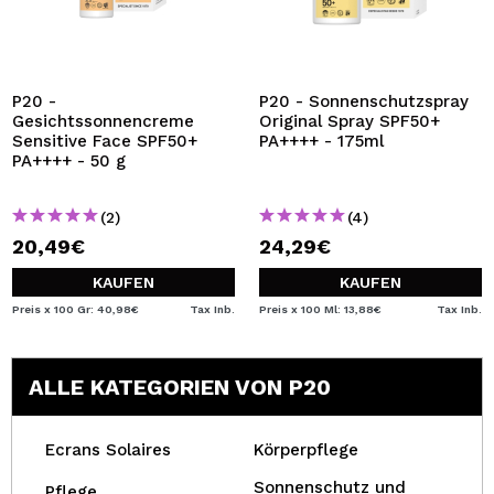
P20 -
P20 - Sonnenschutzspray
Gesichtssonnencreme
Original Spray SPF50+
Sensitive Face SPF50+
PA++++ - 175ml
PA++++ - 50 g
(2)
(4)
20,49€
24,29€
KAUFEN
KAUFEN
Preis x 100 Gr: 40,98€
Tax Inb.
Preis x 100 Ml: 13,88€
Tax Inb.
ALLE KATEGORIEN VON P20
Ecrans Solaires
Körperpflege
Sonnenschutz und
Pflege