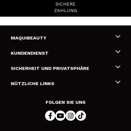
SICHERE
ZAHLUNG
MAQUIBEAUTY
Über uns
KUNDENDIENST
Beschäftigung
Liefer- und Versandkosten
SICHERHEIT UND PRIVATSPHÄRE
Geschenkkarten
Widerruf / Rücksendungen
Bedingungen und Datenschutz
NÜTZLICHE LINKS
Zahlung
Datenschutzrichtlinie
Kontakt
Cookies Policy
FOLGEN SIE UNS
Online Streitschlichtung (ODR)