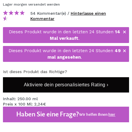
Lager
morgen
versendet werden
54 Kommentar(e) /
Hinterlasse einen
Kommentar
Dieses Produkt wurde in den letzten 24 Stunden
14
Mal verkauft
.
Dieses Produkt wurde in den letzten 24 Stunden
49
mal angesehen
.
Ist dieses Produkt das Richtige?
Aktiviere dein personalisiertes Rating ›
Inhalt: 250.00 ml
Preis x 100 Ml: 2,24€
Haben Sie eine Frage?
Wir helfen Ihnen
hier