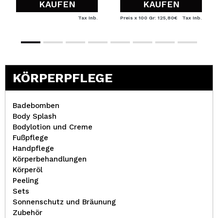
KAUFEN
KAUFEN
Tax Inb.
Preis x 100 Gr: 125,80€
Tax Inb.
KÖRPERPFLEGE
Badebomben
Body Splash
Bodylotion und Creme
Fußpflege
Handpflege
Körperbehandlungen
Körperöl
Peeling
Sets
Sonnenschutz und Bräunung
Zubehör