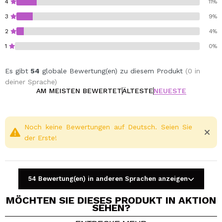
4
11%
3
9%
2
4%
1
0%
Es gibt
54
globale Bewertung(en) zu diesem Produkt
(0 in
deiner Sprache)
AM MEISTEN BEWERTET
ÄLTESTE
NEUESTE
Noch keine Bewertungen auf Deutsch. Seien Sie
der Erste!
54 Bewertung(en) in anderen Sprachen anzeigen
MÖCHTEN SIE DIESES PRODUKT IN AKTION
SEHEN?