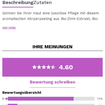
Beschreibung
Zutaten
Gönnen Sie Ihrer Haut eine luxuriöse Pflege mit diesem
aromatischen Körperpeeling aus Bio-Zimt-Extrakt, Bio-
Honig und natürlichem Zucker.
ver más
Zimt und Zucker wirken zart beruhigend, während
Honig die Haut mit Vitaminen versorgt, um sie zu
verjüngen und effektiv zu erneuern.
IHRE
MEINUNGEN
Cosmos Natural.
99,54% natural origin of total.
4.60
Bewertung schreiben
Bewertungsübersicht
5
76%