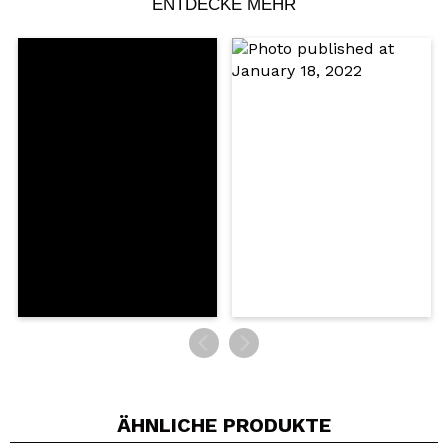
ENTDECKE MEHR
Ein Video oder Foto teilen
Dein Video könnte das erste sein. Stell es dir vor...
Würden Sie diesen Kauf empfehlen?
Ja
Nein
5/5
SENDEN
ÄHNLICHE PRODUKTE