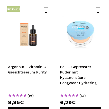
Natürliche
Arganour - Vitamin C
Bell – Gepresster
Gesichtsserum Purity
Puder mit
Hyaluronsäure
Longwear Hydrating -
02: Light Beige
(16)
(13)
9,95€
6,29€