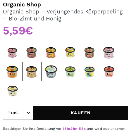
ICH MÖCHTE MICH
Organic Shop
REGISTRIEREN
Organic Shop – Verjüngendes Körperpeeling
– Bio-Zimt und Honig
Durch die Erstellung eines Kontos bei Maquillalia.de
können Sie Ihre Einkäufe schnell tätigen, den Status Ihrer
5,59€
Bestellungen überprüfen und Ihre bisherigen Vorgänge
einsehen.
BENUTZERKONTO ERSTELLEN
KAUFEN
Bestätigen Sie Ihre Bestellung vor
16
h
:
21
m
:
54
s
und wird aus unserem