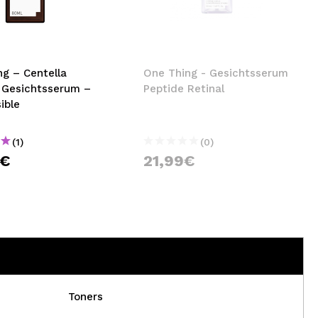
nsehen.
NUTZERKONTO ERSTELLEN
ng – Centella
One Thing - Gesichtsserum
a Gesichtsserum –
Peptide Retinal
sible
(1)
(0)
9€
21,99€
Toners