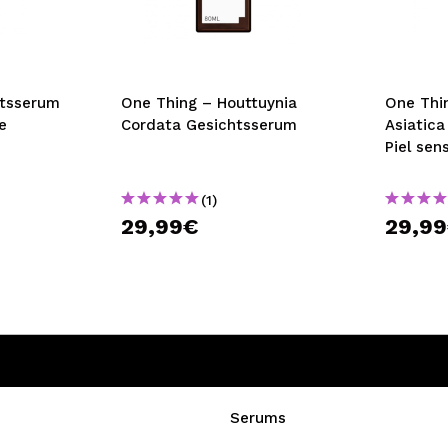
bisherigen Vorgänge ei
BE
htsserum
One Thing – Houttuynia
One Thi
e
Cordata Gesichtsserum
Asiatic
Piel sen
(1)
29,99€
29,9
Serums