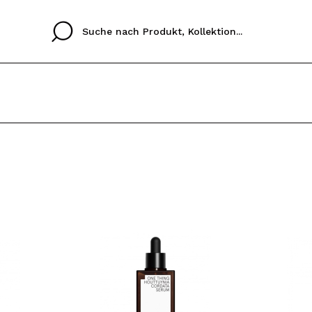
Cristina
Antonia
Ines
Ich habe hier kein K
SPRACHE
ez que
Buena experiencia
Muy bien
Spedizi
ICH M
ALEMAN
ESPAÑOL
eriencia
imballa
ajería.
elegan
REGIS
colori sc
Durch die Erstellung e
Einkäufe schnell tätig