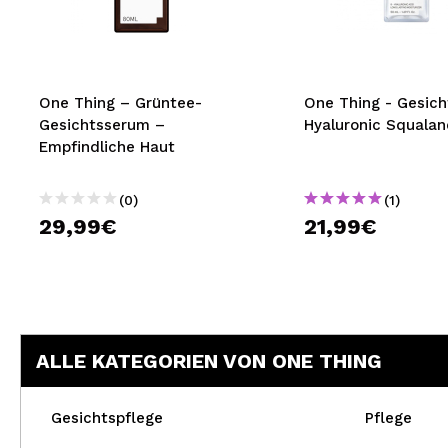
MAQUIFARMA
KOREA ZONE
TRAVEL SIZE
One Thing – Grüntee-
One Thing - Gesic
Gesichtsserum –
Hyaluronic Squalan
NATURE
Empfindliche Haut
(0)
(1)
SPECIALS
29,99€
21,99€
OUTLET
SIE SIND ZURÜCKGEKEHRT!
BALD VERFÜGBAR
ALLE KATEGORIEN VON ONE THING
BLOG
Gesichtspflege
Pflege