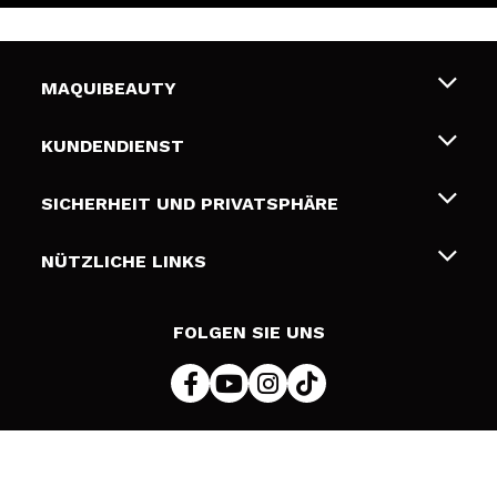
MAQUIBEAUTY
Über uns
KUNDENDIENST
Beschäftigung
Liefer- und Versandkosten
SICHERHEIT UND PRIVATSPHÄRE
Geschenkkarten
Widerruf / Rücksendungen
Bedingungen und Datenschutz
NÜTZLICHE LINKS
Zahlung
Datenschutzrichtlinie
Kontakt
Cookies Policy
FOLGEN SIE UNS
Online Streitschlichtung (ODR)