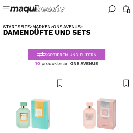
╳
╳
WÄHLE DEINE SPRACHE
STARTSEITE
MARKEN
ONE AVENUE
>
>
>
DAMENDÜFTE UND SETS
Ich bin bereits #maquilover, ich habe ein Konto
WILLKOMMEN!
ALEMAN
ESPAÑOL
SORTIEREN UND FILTERN
ENGLISH
FRANCES
10
produkte an
ONE AVENUE
ITALIANO
PORTUGUESE
Passwort vergessen?
Ich habe hier kein Konto