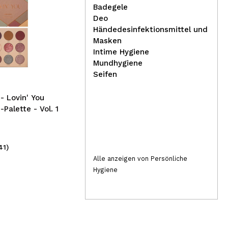
Badegele
Deo
Händedesinfektionsmittel und
Tec
Masken
Claresa – Semipermanenter
Lip
Intime Hygiene
Nagellack Soak off – 06:
sn
Mundhygiene
Lollipop
Seifen
 Lovin' You
Palette - Vol. 1
41)
(3)
4,95€
1,
Alle anzeigen von Persönliche
Hygiene