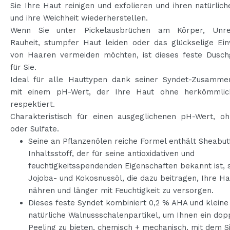
Sie Ihre Haut reinigen und exfolieren und ihren natürlic
und ihre Weichheit wiederherstellen.
Wenn Sie unter Pickelausbrüchen am Körper, Unrei
Rauheit, stumpfer Haut leiden oder das glückselige Ei
von Haaren vermeiden möchten, ist dieses feste Duschg
für Sie.
Ideal für alle Hauttypen dank seiner Syndet-Zusamme
mit einem pH-Wert, der Ihre Haut ohne herkömmlic
respektiert.
Charakteristisch für einen ausgeglichenen pH-Wert, oh
oder Sulfate.
Seine an Pflanzenölen reiche Formel enthält Sheabutt
Inhaltsstoff, der für seine antioxidativen und
feuchtigkeitsspendenden Eigenschaften bekannt ist, 
Jojoba- und Kokosnussöl, die dazu beitragen, Ihre Ha
nähren und länger mit Feuchtigkeit zu versorgen.
Dieses feste Syndet kombiniert 0,2 % AHA und kleine
natürliche Walnussschalenpartikel, um Ihnen ein dop
Peeling zu bieten, chemisch + mechanisch, mit dem S