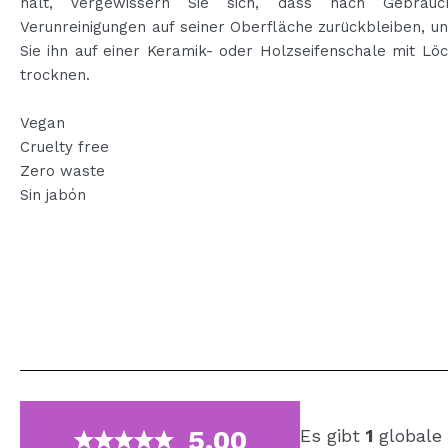
hält, vergewissern Sie sich, dass nach Gebrauc
Verunreinigungen auf seiner Oberfläche zurückbleiben, u
Sie ihn auf einer Keramik- oder Holzseifenschale mit Lö
trocknen.
Vegan
Cruelty free
Zero waste
Sin jabón
5.00
Es gibt
1
globale