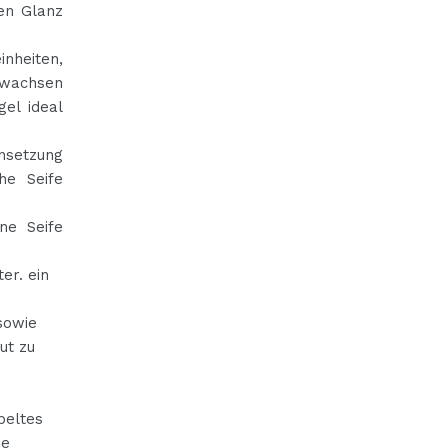
hen Glanz
nheiten,
nwachsen
el ideal
nsetzung
he Seife
ne Seife
er. ein
sowie
ut zu
peltes
ie