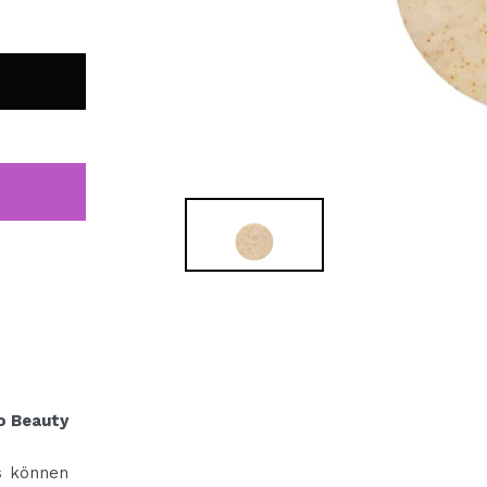
bisherigen Vorgänge ei
BE
o Beauty
ls können