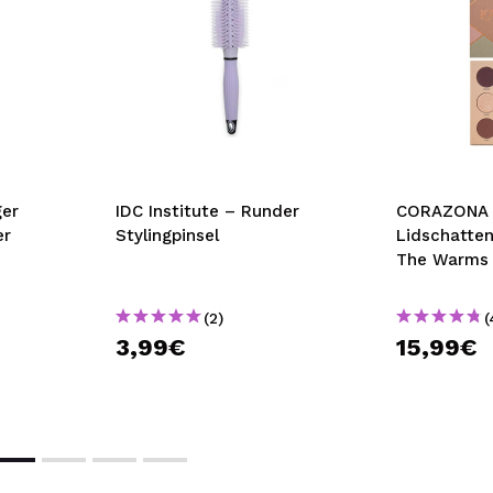
ger
IDC Institute – Runder
CORAZONA -
er
Stylingpinsel
Lidschatten-
The Warms
(2)
(
3,99€
15,99€