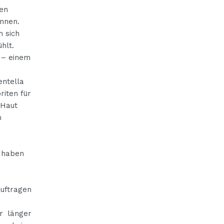
den
önnen.
m sich
hlt.
a – einem
entella
riten für
 Haut
m
i haben
uftragen
r länger