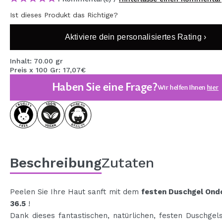
MAQUIFARMA
Ist dieses Produkt das Richtige?
KOREA ZONE
Aktiviere dein personalisiertes Rating ›
TRAVEL SIZE
Inhalt: 70.00 gr
NATURE
Preis x 100 Gr: 17,07€
Haben Sie eine Frage?
Wir helfen Ihnen
hier
SPECIALS
OUTLET
SIE SIND ZURÜCKGEKEHRT!
BALD VERFÜGBAR
Beschreibung
Zutaten
BLOG
Peelen Sie Ihre Haut sanft mit dem
festen Duschgel Ond
36.5
!
Dank dieses fantastischen, natürlichen, festen Duschge