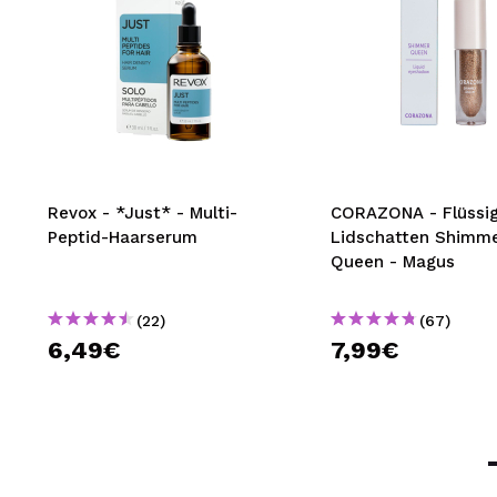
Revox - *Just* - Multi-
CORAZONA - Flüssi
Peptid-Haarserum
Lidschatten Shimm
Queen - Magus
(22)
(67)
6,49€
7,99€