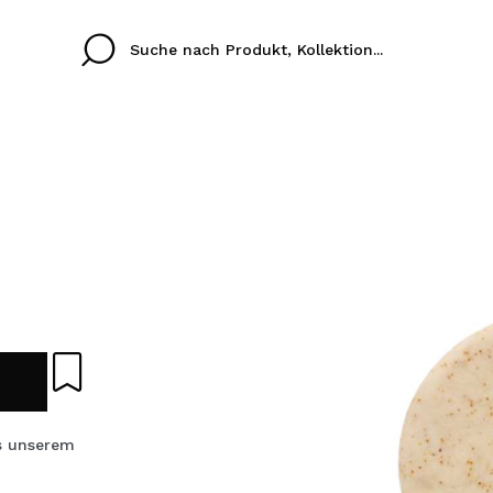
Cristina
Antonia
Ines
Ich habe hier kein K
SPRACHE
ez que
Buena experiencia
Muy bien
Spedizi
ICH M
ALEMAN
ESPAÑOL
eriencia
imballa
ajería.
elegan
REGIS
colori sc
s unserem
Durch die Erstellung e
Einkäufe schnell tätig