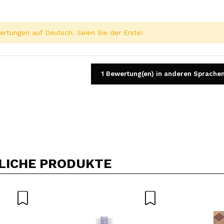
rtungen auf Deutsch. Seien Sie der Erste!
1 Bewertung(en) in anderen Sprache
Ein Video oder Foto teilen
Dein Video könnte das erste sein. Stell es dir vor...
LICHE PRODUKTE
5/
Kauf empfehlen?
Ja
Nein
DEN