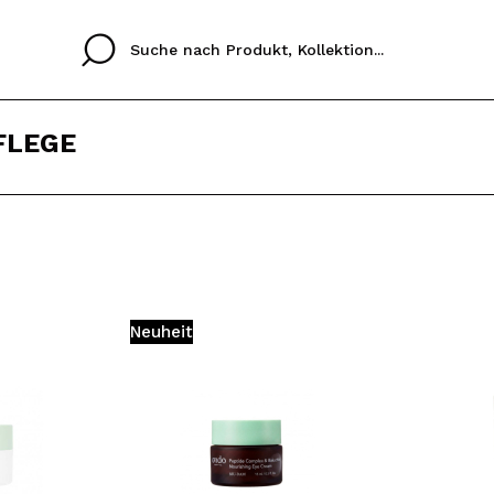
FLEGE
Cristina
Antonia
Ines
Ich habe hier kein K
SPRACHE
ez que
Buena experiencia
Muy bien
Spedizi
ICH M
ALEMAN
ESPAÑOL
eriencia
imballa
Neuheit
ajería.
elegan
REGIS
colori sc
Durch die Erstellung e
Einkäufe schnell tätig