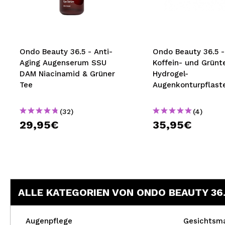
MAQUIFARMA
KOREA ZONE
TRAVEL SIZE
Ondo Beauty 36.5 - Anti-
Ondo Beauty 36.5 -
Aging Augenserum SSU
Koffein- und Grünt
NATURE
DAM Niacinamid & Grüner
Hydrogel-
Tee
Augenkonturpflast
SPECIALS
(32)
(4)
OUTLET
29,95€
35,95€
SIE SIND ZURÜCKGEKEHRT!
BALD VERFÜGBAR
BLOG
ALLE KATEGORIEN VON ONDO BEAUTY 36
Augenpflege
Gesichtsm