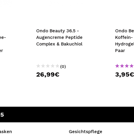
bisherigen Vorgänge ei
BE
Ondo Beauty 36.5 -
Ondo Be
ee-
Augencreme Peptide
Koffein-
Complex & Bakuchiol
Hydroge
er
Paar
(0)
26,99€
3,95
.5
asken
Gesichtspflege