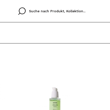
Cristina
Antonia
Ines
Ich habe hier kein K
SPRACHE
ez que
Buena experiencia
Muy bien
Spedizi
ICH M
ALEMAN
ESPAÑOL
eriencia
imballa
ajería.
elegan
REGIS
colori sc
Durch die Erstellung e
Einkäufe schnell tätig