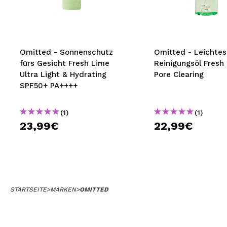
MAQUIFARMA
KOREA ZONE
TRAVEL SIZE
Omitted - Sonnenschutz
Omitted - Leichtes
fürs Gesicht Fresh Lime
Reinigungsöl Fresh
NATURE
Ultra Light & Hydrating
Pore Clearing
SPF50+ PA++++
SPECIALS
(1)
(1)
OUTLET
23,99€
22,99€
SIE SIND ZURÜCKGEKEHRT!
BALD VERFÜGBAR
BLOG
STARTSEITE
>
MARKEN
>
OMITTED