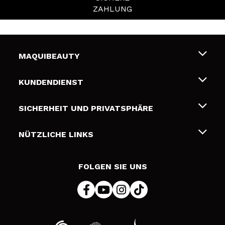
ZAHLUNG
MAQUIBEAUTY
Über uns
KUNDENDIENST
Beschäftigung
Liefer- und Versandkosten
SICHERHEIT UND PRIVATSPHÄRE
Geschenkkarten
Widerruf / Rücksendungen
Bedingungen und Datenschutz
NÜTZLICHE LINKS
Zahlung
Datenschutzrichtlinie
Kontakt
Cookies Policy
FOLGEN SIE UNS
Online Streitschlichtung (ODR)