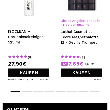
Dieses Angebot endet in:
01
Tag
22
h
:
08
m
:
31
s
ISOCLEAN –
Lethal Cosmetics -
Sprühpinselreiniger
Leere Magnetpalette
525 ml
12 - Devil's Trumpet
r
(8)
(3)
27,90€
7,65€
9,00€
-15%
KAUFEN
KAUFEN
Preis x 100 Gr: 5,31€
Tax Inb.
Tax Inb.
AUGEN