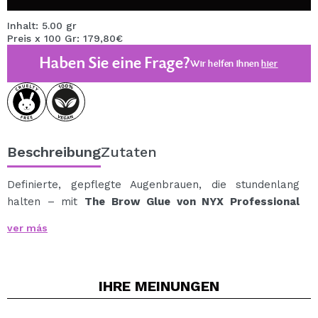
Inhalt: 5.00 gr
Preis x 100 Gr: 179,80€
Haben Sie eine Frage?
Wir helfen Ihnen
hier
Beschreibung
Zutaten
Definierte, gepflegte Augenbrauen, die stundenlang
halten – mit
The Brow Glue von NYX Professional
Makeup
, einem transparenten Gel mit extremem Halt,
ver más
das jede Augenbrauenform mit einem natürlichen Finish
ermöglicht.
Seine klebstoffartige Konsistenz ermöglicht ein
IHRE
MEINUNGEN
schnelles und einfaches Auftragen, ohne ein klebriges
Gefühl zu hinterlassen.