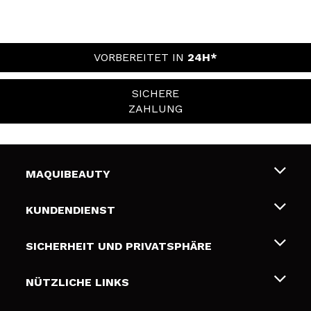
VORBEREITET IN
24H*
SICHERE
ZAHLUNG
MAQUIBEAUTY
Über uns
KUNDENDIENST
Beschäftigung
Liefer- und Versandkosten
SICHERHEIT UND PRIVATSPHÄRE
Geschenkkarten
Widerruf / Rücksendungen
Bedingungen und Datenschutz
NÜTZLICHE LINKS
Zahlung
Datenschutzrichtlinie
Kontakt