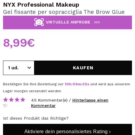
ICH MÖCHTE MICH
NYX Professional Makeup
REGISTRIEREN
Gel fissante per sopracciglia The Brow Glue
Durch die Erstellung eines Kontos bei Maquillalia.de
VIRTUELLE ANPROBE
>>>
können Sie Ihre Einkäufe schnell tätigen, den Status Ihrer
Bestellungen überprüfen und Ihre bisherigen Vorgänge
einsehen.
8,99€
BENUTZERKONTO ERSTELLEN
KAUFEN
Bestätigen Sie Ihre Bestellung vor
10
h
:
09
m
:
32
s
und wird aus unserem
Lager
morgen
versendet werden
45 Kommentar(e) /
Hinterlasse einen
Kommentar
Ist dieses Produkt das Richtige?
Aktiviere dein personalisiertes Rating ›