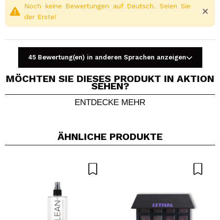
Noch keine Bewertungen auf Deutsch. Seien Sie
der Erste!
45 Bewertung(en) in anderen Sprachen anzeigen
MÖCHTEN SIE DIESES PRODUKT IN AKTION
SEHEN?
ENTDECKE MEHR
Ein Video oder Foto teilen
Dein Video könnte das erste sein. Stell es dir vor...
ÄHNLICHE PRODUKTE
Würden Sie diesen Kauf empfehlen?
Ja
Nein
5/5
SENDEN