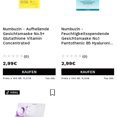
Numbuzin - Aufhellende
Numbuzin -
Gesichtsmaske No.5+
Feuchtigkeitsspendende
Glutathione Vitamin
Gesichtsmaske No.1
Concentrated
Pantothenic B5 Hyaluronic
Active Clear
(0)
(0)
2,99€
2,99€
KAUFEN
KAUFEN
Preis x 100 Ml: 11,07€
Tax Inb.
Preis x 100 Ml: 11,50€
Tax Inb.