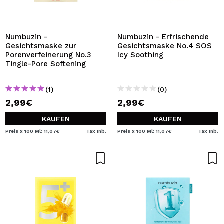
ICH MÖCHTE MICH
REGISTRIEREN
Durch die Erstellung eines Kontos bei Maquillalia.de
Numbuzin -
Numbuzin - Erfrischende
können Sie Ihre Einkäufe schnell tätigen, den Status Ihrer
Gesichtsmaske zur
Gesichtsmaske No.4 SOS
Bestellungen überprüfen und Ihre bisherigen Vorgänge
Porenverfeinerung No.3
Icy Soothing
einsehen.
Tingle-Pore Softening
(1)
(0)
BENUTZERKONTO ERSTELLEN
2,99€
2,99€
KAUFEN
KAUFEN
Preis x 100 Ml: 11,07€
Tax Inb.
Preis x 100 Ml: 11,07€
Tax Inb.