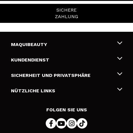
SICHERE
ZAHLUNG
MAQUIBEAUTY
Über uns
KUNDENDIENST
Beschäftigung
Liefer- und Versandkosten
SICHERHEIT UND PRIVATSPHÄRE
Geschenkkarten
Widerruf / Rücksendungen
Bedingungen und Datenschutz
NÜTZLICHE LINKS
Zahlung
Datenschutzrichtlinie
Kontakt
Cookies Policy
FOLGEN SIE UNS
Online Streitschlichtung (ODR)