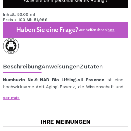
Aktiviere dein personalisiertes Rating ›
Inhalt: 50.00 ml
Preis x 100 Ml: 51,98€
Haben Sie eine Frage?
Wir helfen Ihnen
hier
Beschreibung
Anweisungen
Zutaten
Numbuzin No.9 NAD Bio Lifting-sil Essence
ist eine
hochwirksame Anti-Aging-Essenz, die Wissenschaft und
Natur vereint, um der Haut Festigkeit, Elastizität und
ver más
Ausstrahlung zurückzugeben.
Die seidige Textur legt sich wie eine nährende und
straffende Schicht auf die Haut und trägt zu einem
IHRE
MEINUNGEN
festeren und jugendlicheren Hautgefühl bei.
Die Formel ist mit NAD⁺ (Nicotinamid-Adenin-