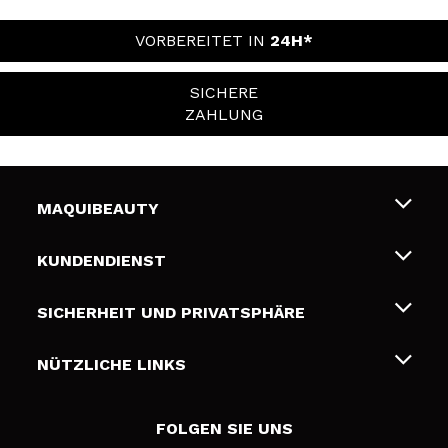
VORBEREITET IN
24H*
SICHERE
ZAHLUNG
MAQUIBEAUTY
Über uns
KUNDENDIENST
Beschäftigung
Liefer- und Versandkosten
SICHERHEIT UND PRIVATSPHÄRE
Geschenkkarten
Widerruf / Rücksendungen
Bedingungen und Datenschutz
NÜTZLICHE LINKS
Zahlung
Datenschutzrichtlinie
Kontakt
Cookies Policy
FOLGEN SIE UNS
Online Streitschlichtung (ODR)