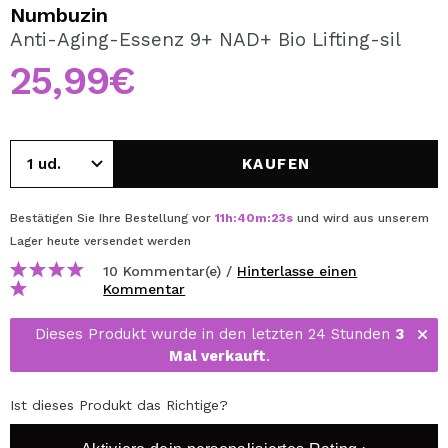
ICH MÖCHTE MICH
Numbuzin
REGISTRIEREN
Anti-Aging-Essenz 9+ NAD+ Bio Lifting-sil
25,99€
Durch die Erstellung eines Kontos bei Maquillalia.de
können Sie Ihre Einkäufe schnell tätigen, den Status Ihrer
Bestellungen überprüfen und Ihre bisherigen Vorgänge
einsehen.
KAUFEN
BENUTZERKONTO ERSTELLEN
Bestätigen Sie Ihre Bestellung vor
11
h
:
40
m
:
23
s
und wird aus unserem
Lager
heute
versendet werden
10 Kommentar(e) /
Hinterlasse einen
Kommentar
Dieses Produkt wurde in den letzten 24 Stunden
3
Mal verkauft
.
Ist dieses Produkt das Richtige?