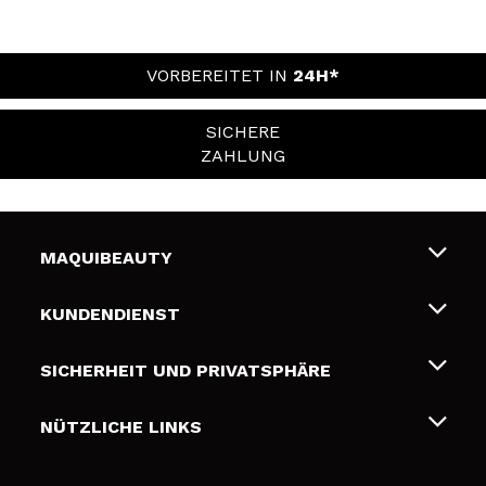
VORBEREITET IN
24H*
SICHERE
ZAHLUNG
MAQUIBEAUTY
Über uns
KUNDENDIENST
Beschäftigung
Liefer- und Versandkosten
SICHERHEIT UND PRIVATSPHÄRE
Geschenkkarten
Widerruf / Rücksendungen
Bedingungen und Datenschutz
NÜTZLICHE LINKS
Zahlung
Datenschutzrichtlinie
Kontakt
Cookies Policy