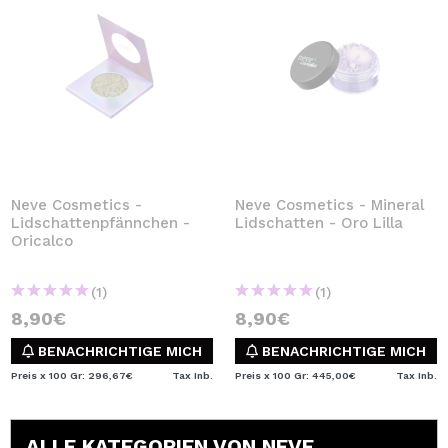
Neve Cosmetics -
Neve Cosmetics - Mineral
Lidschattenpfännchen -
Lidschatten - Oro Lilla
Oricalco
(1)
(1)
8,90€
8,90€
BENACHRICHTIGE MICH
BENACHRICHTIGE MICH
Preis x 100 Gr: 296,67€
Tax Inb.
Preis x 100 Gr: 445,00€
Tax Inb.
ALLE KATEGORIEN VON NEVE