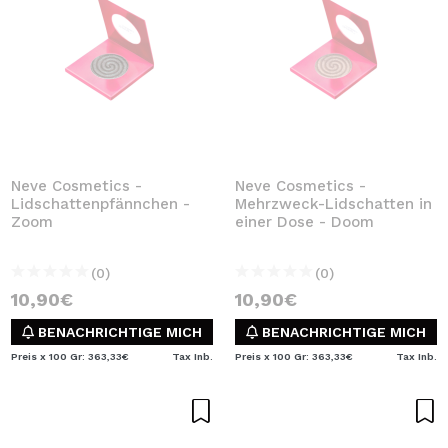
Neve Cosmetics -
Neve Cosmetics -
Lidschattenpfännchen -
Mehrzweck-Lidschatten in
Zoom
einer Dose - Doom
(0)
(0)
10,90€
10,90€
BENACHRICHTIGE MICH
BENACHRICHTIGE MICH
Preis x 100 Gr: 363,33€
Tax Inb.
Preis x 100 Gr: 363,33€
Tax Inb.