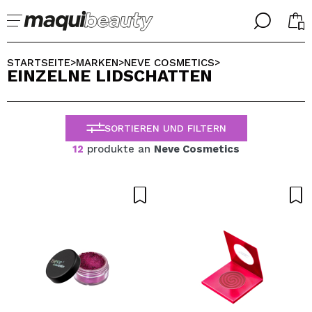
╳
╳
WÄHLE DEINE SPRACHE
STARTSEITE
MARKEN
NEVE COSMETICS
>
>
>
EINZELNE LIDSCHATTEN
Ich bin bereits #maquilover, ich habe ein Konto
WILLKOMMEN!
ALEMAN
ESPAÑOL
SORTIEREN UND FILTERN
ENGLISH
FRANCES
12
produkte an
Neve Cosmetics
ITALIANO
PORTUGUESE
Passwort vergessen?
Ich habe hier kein Konto