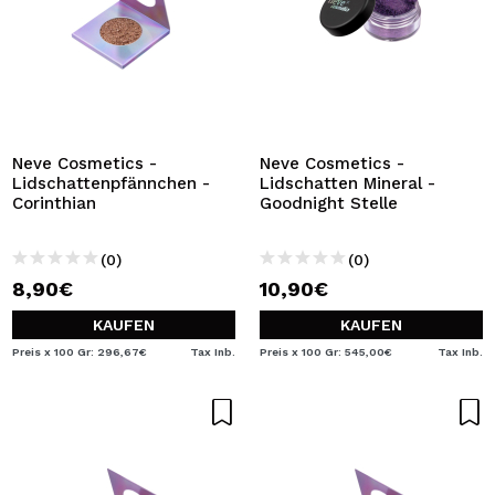
Neve Cosmetics -
Neve Cosmetics -
Lidschattenpfännchen -
Lidschatten Mineral -
Corinthian
Goodnight Stelle
(0)
(0)
8,90€
10,90€
KAUFEN
KAUFEN
Preis x 100 Gr: 296,67€
Tax Inb.
Preis x 100 Gr: 545,00€
Tax Inb.