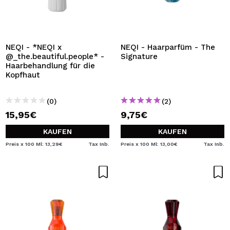
NEQI - *NEQI x
NEQI - Haarparfüm - The
@_the.beautiful.people* -
Signature
Haarbehandlung für die
Kopfhaut
(0)
(2)
15,95€
9,75€
KAUFEN
KAUFEN
Preis x 100 Ml: 13,29€
Tax Inb.
Preis x 100 Ml: 13,00€
Tax Inb.