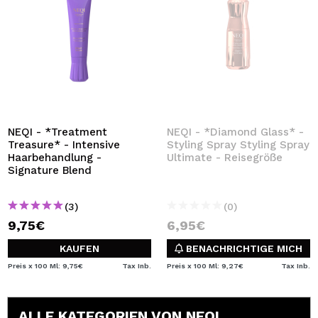
NEQI - *Treatment
NEQI - *Diamond Glass* -
Treasure* - Intensive
Styling Spray Styling Spray
Haarbehandlung -
Ultimate - Reisegröße
Signature Blend
(3)
(0)
9,75€
6,95€
KAUFEN
BENACHRICHTIGE MICH
Preis x 100 Ml: 9,75€
Tax Inb.
Preis x 100 Ml: 9,27€
Tax Inb.
ALLE KATEGORIEN VON NEQI