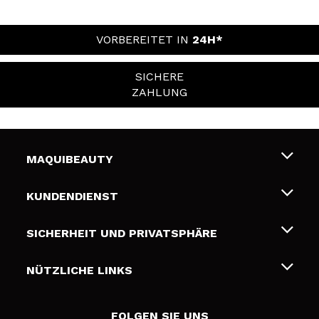
VORBEREITET IN
24H*
SICHERE
ZAHLUNG
MAQUIBEAUTY
Über uns
KUNDENDIENST
Beschäftigung
Liefer- und Versandkosten
SICHERHEIT UND PRIVATSPHÄRE
Geschenkkarten
Widerruf / Rücksendungen
Bedingungen und Datenschutz
NÜTZLICHE LINKS
Zahlung
Datenschutzrichtlinie
Kontakt
Cookies Policy
FOLGEN SIE UNS