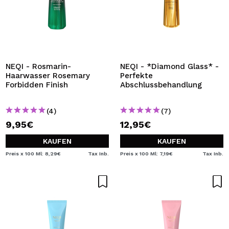
NEQI - Rosmarin-
NEQI - *Diamond Glass* -
Haarwasser Rosemary
Perfekte
Forbidden Finish
Abschlussbehandlung
(4)
(7)
9,95€
12,95€
KAUFEN
KAUFEN
Preis x 100 Ml: 8,29€
Tax Inb.
Preis x 100 Ml: 7,19€
Tax Inb.