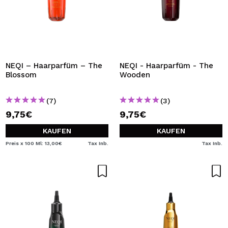
NEQI – Haarparfüm – The
NEQI - Haarparfüm - The
Blossom
Wooden
(7)
(3)
9,75€
9,75€
KAUFEN
KAUFEN
Preis x 100 Ml: 13,00€
Tax Inb.
Tax Inb.