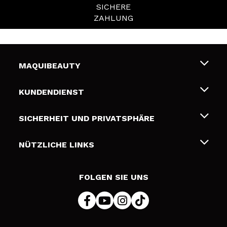
SICHERE
ZAHLUNG
MAQUIBEAUTY
Über uns
KUNDENDIENST
Beschäftigung
Liefer- und Versandkosten
SICHERHEIT UND PRIVATSPHÄRE
Geschenkkarten
Widerruf / Rücksendungen
Bedingungen und Datenschutz
NÜTZLICHE LINKS
Zahlung
Datenschutzrichtlinie
Kontakt
Cookies Policy
FOLGEN SIE UNS
Online Streitschlichtung (ODR)