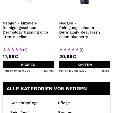
Neogen - Mizellen-
Neogen -
Reinigungsschaum
Reinigungsschaum
Dermalogy Calming Cica
Dermalogy Real Fresh
Tree Micellar
Foam Blueberry
(2)
(1)
17,99€
20,99€
KAUFEN
KAUFEN
Preis x 100 Ml: 9,00€
Tax Inb.
Preis x 100 Gr: 13,12€
Tax Inb.
ALLE KATEGORIEN VON NEOGEN
Gesichtspflege
Pflege
Reinigung
Serums