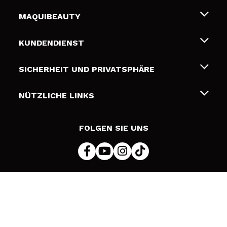
MAQUIBEAUTY
Über uns
KUNDENDIENST
Beschäftigung
Liefer- und Versandkosten
SICHERHEIT UND PRIVATSPHÄRE
Geschenkkarten
Widerruf / Rücksendungen
Bedingungen und Datenschutz
NÜTZLICHE LINKS
Zahlung
Datenschutzrichtlinie
Kontakt
Cookies Policy
FOLGEN SIE UNS
Online Streitschlichtung (ODR)
© 2026 DSM Beauty, S.L.