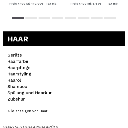
Preis x 100 Ml: 140,00€
Tax Inb.
Preis x 100 Ml: 6,67€
Tax Inb.
HAAR
Geräte
Haarfarbe
Haarpflege
Haarstyling
Haaröl
Shampoo
Spülung und Haarkur
Zubehür
Alle anzeigen von Haar
STARTSEITE
>
HAAR
>
HAARÖL
>