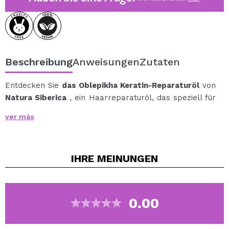
Beschreibung
Anweisungen
Zutaten
Entdecken Sie
das Oblepikha Keratin-Reparaturöl
von
Natura Siberica
, ein Haarreparaturöl, das speziell für
die Pflege trockener, geschädigter oder geschwächter
ver más
Haarspitzen entwickelt wurde.
Die leichte und dennoch pflegende Formel hilft, das
Erscheinungsbild von Spliss zu reparieren, die
IHRE
MEINUNGEN
Haarstruktur zu glätten und einen gesunden Glanz zu
verleihen, ohne das Haar zu beschweren.
Es eignet sich ideal für trockenes, dehydriertes oder
hitzegeschädigtes Haar, da es vor Hitzeschäden schützt
0.00
und die Kämmbarkeit des Haares verbessert.
Im Zentrum der Formel steht der 3x Sanddornkomplex,