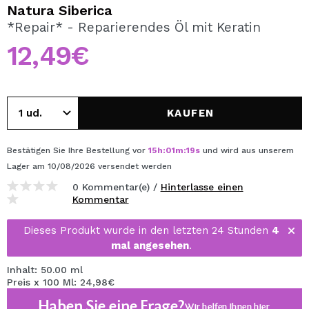
ICH MÖCHTE MICH
Natura Siberica
REGISTRIEREN
*Repair* - Reparierendes Öl mit Keratin
12,49€
Durch die Erstellung eines Kontos bei Maquillalia.de
können Sie Ihre Einkäufe schnell tätigen, den Status Ihrer
Bestellungen überprüfen und Ihre bisherigen Vorgänge
einsehen.
KAUFEN
BENUTZERKONTO ERSTELLEN
Bestätigen Sie Ihre Bestellung vor
15
h
:
01
m
:
19
s
und wird aus unserem
Lager
am 10/08/2026
versendet werden
0 Kommentar(e) /
Hinterlasse einen
Kommentar
Dieses Produkt wurde in den letzten 24 Stunden
4
mal angesehen
.
Inhalt: 50.00 ml
Preis x 100 Ml: 24,98€
Haben Sie eine Frage?
Wir helfen Ihnen
hier