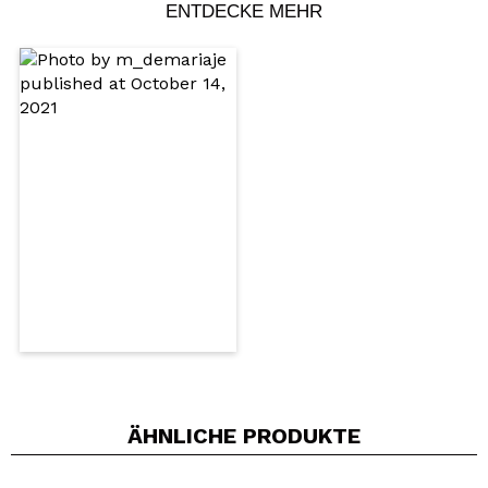
ENTDECKE MEHR
Mit Hydrolat, Öl und Sanddornextrakt.
Reich an Vitamin C und E.
Mit Bio-Lipid-Komplex.
Hilft, vor Austrocknung und Bruch zu schützen.
Ein Video oder Foto teilen
Es macht das Haar kräftiger, weicher und
Dein Video könnte das erste sein. Stell es dir vor...
glänzender.
Vegan.
Würden Sie diesen Kauf empfehlen?
Ja
Nein
Cruelty free.
5/5
SENDEN
ÄHNLICHE PRODUKTE