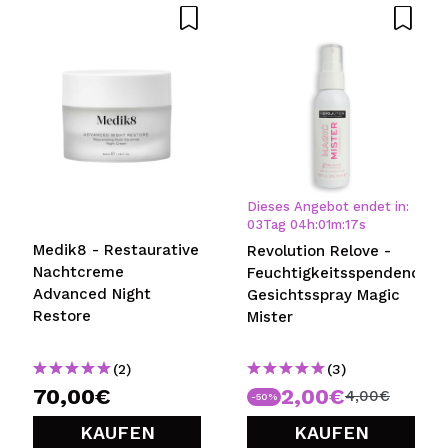
Dieses Angebot endet in:
03
Tag
04
h
:
01
m
:
17
s
Medik8 - Restaurative
Revolution Relove -
Nachtcreme
Feuchtigkeitsspendendes
Advanced Night
Gesichtsspray Magic
Restore
Mister
(2)
(3)
70,00€
2,00€
4,00€
-50%
KAUFEN
KAUFEN