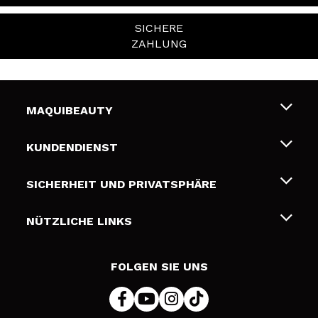
SICHERE
ZAHLUNG
MAQUIBEAUTY
Über uns
KUNDENDIENST
Beschäftigung
Liefer- und Versandkosten
SICHERHEIT UND PRIVATSPHÄRE
Geschenkkarten
Widerruf / Rücksendungen
Bedingungen und Datenschutz
NÜTZLICHE LINKS
Zahlung
Datenschutzrichtlinie
Kontakt
Cookies Policy
FOLGEN SIE UNS
Online Streitschlichtung (ODR)