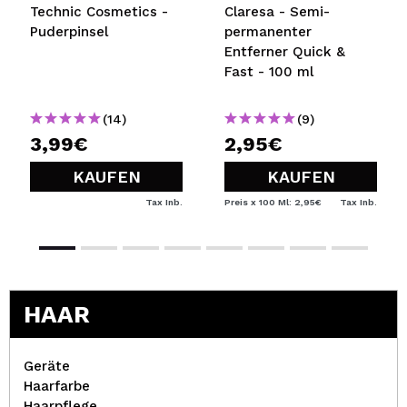
Technic Cosmetics -
Claresa - Semi-
Puderpinsel
permanenter
Entferner Quick &
Fast - 100 ml
(14)
(9)
3,99€
2,95€
KAUFEN
KAUFEN
Tax Inb.
Preis x 100 Ml: 2,95€
Tax Inb.
HAAR
Geräte
Haarfarbe
Haarpflege