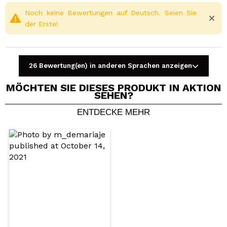
Noch keine Bewertungen auf Deutsch. Seien Sie
der Erste!
26 Bewertung(en) in anderen Sprachen anzeigen
MÖCHTEN SIE DIESES PRODUKT IN AKTION
SEHEN?
ENTDECKE MEHR
Ein Video oder Foto teilen
Dein Video könnte das erste sein. Stell es dir vor...
Würden Sie diesen Kauf empfehlen?
Ja
Nein
5/5
SENDEN