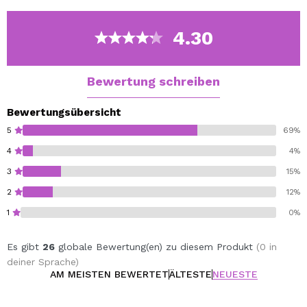
Erstellung von Keratin Haar Kraft und Glanz verleiht.
Calendula, sibirische wilder Minze und Oxalis Yakuta
4.30
wiederzubeleben und die Kopfhaut zu erweichen.
Bewertung schreiben
Bewertungsübersicht
5
69%
4
4%
3
15%
2
12%
1
0%
Es gibt
26
globale Bewertung(en) zu diesem Produkt
(0 in
deiner Sprache)
AM MEISTEN BEWERTET
ÄLTESTE
NEUESTE