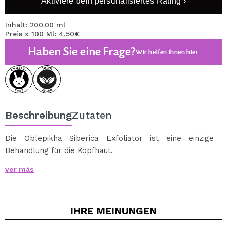
Aktiviere dein personalisiertes Rating ›
Inhalt: 200.00 ml
Preis x 100 Ml: 4,50€
Haben Sie eine Frage?
Wir helfen Ihnen
hier
Beschreibung
Zutaten
Die Oblepikha Siberica Exfoliator ist eine einzige
Behandlung für die Kopfhaut.
Seine intensive dreifache Wirkung tief blättert, reinigt
ver más
die Kopfhaut und fördert Gleichgewicht in der
Produktion von Talg Juckreiz zu vermeiden.
Mit Vitaminen und Aminosäuren, die helfen, um das
IHRE
MEINUNGEN
Haar zu nähren.
Altai Oblepikha Öl und Marokko Argan Öl hilft bei der