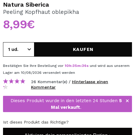
ICH MÖCHTE MICH
Natura Siberica
REGISTRIEREN
Peeling Kopfhaut oblepikha
8,99€
Durch die Erstellung eines Kontos bei Maquillalia.de
können Sie Ihre Einkäufe schnell tätigen, den Status Ihrer
Bestellungen überprüfen und Ihre bisherigen Vorgänge
einsehen.
KAUFEN
BENUTZERKONTO ERSTELLEN
Bestätigen Sie Ihre Bestellung vor
10
h
:
35
m
:
36
s
und wird aus unserem
Lager
am 10/08/2026
versendet werden
26 Kommentar(e) /
Hinterlasse einen
Kommentar
Dieses Produkt wurde in den letzten 24 Stunden
5
Mal verkauft
.
Ist dieses Produkt das Richtige?