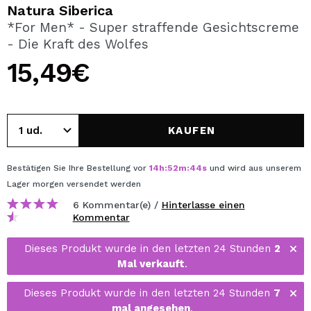
ICH MÖCHTE MICH
Natura Siberica
REGISTRIEREN
*For Men* - Super straffende Gesichtscreme
- Die Kraft des Wolfes
Durch die Erstellung eines Kontos bei Maquillalia.de
können Sie Ihre Einkäufe schnell tätigen, den Status Ihrer
15,49€
Bestellungen überprüfen und Ihre bisherigen Vorgänge
einsehen.
KAUFEN
BENUTZERKONTO ERSTELLEN
Bestätigen Sie Ihre Bestellung vor
14
h
:
52
m
:
43
s
und wird aus unserem
Lager
morgen
versendet werden
6 Kommentar(e) /
Hinterlasse einen
Kommentar
Dieses Produkt wurde in den letzten 24 Stunden
2
Mal verkauft
.
Dieses Produkt wurde in den letzten 24 Stunden
7
mal angesehen
.