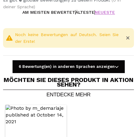
Es gibt
6
globale Bewertung(en) zu diesem Produkt
(0 in
deiner Sprache)
AM MEISTEN BEWERTET
ÄLTESTE
NEUESTE
Noch keine Bewertungen auf Deutsch. Seien Sie
der Erste!
6 Bewertung(en) in anderen Sprachen anzeigen
MÖCHTEN SIE DIESES PRODUKT IN AKTION
SEHEN?
ENTDECKE MEHR
Ein Video oder Foto teilen
Dein Video könnte das erste sein. Stell es dir vor...
Würden Sie diesen Kauf empfehlen?
Ja
Nein
5/5