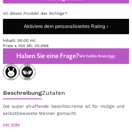
Ist dieses Produkt das Richtige?
Aktiviere dein personalisiertes Rating ›
Inhalt: 50.00 ml
Preis x 100 Ml: 30,98€
Haben Sie eine Frage?
Wir helfen Ihnen
hier
Beschreibung
Zutaten
Die super straffende Gesichtscreme ist für mutige und
selbstbewusste Männer gemacht.
Die aktive Formel ist selektiv, da sie speziell für die
ver más
Bedürfnisse der männlichen Haut entwickelt wurde.