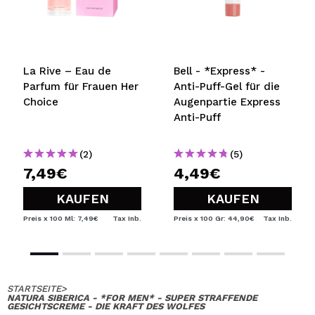
r
La Rive – Eau de
Bell - *Express* -
Parfum für Frauen Her
Anti-Puff-Gel für die
Choice
Augenpartie Express
Anti-Puff
(2)
(5)
7,49€
4,49€
KAUFEN
KAUFEN
Preis x 100 Ml: 7,49€
Tax Inb.
Preis x 100 Gr: 44,90€
Tax Inb.
STARTSEITE
>
NATURA SIBERICA - *FOR MEN* - SUPER STRAFFENDE
GESICHTSCREME - DIE KRAFT DES WOLFES