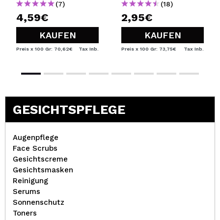
(7)
(18)
4,59€
2,95€
KAUFEN
KAUFEN
Preis x 100 Gr: 70,62€
Tax Inb.
Preis x 100 Gr: 73,75€
Tax Inb.
GESICHTSPFLEGE
Augenpflege
Face Scrubs
Gesichtscreme
Gesichtsmasken
Reinigung
Serums
Sonnenschutz
Toners