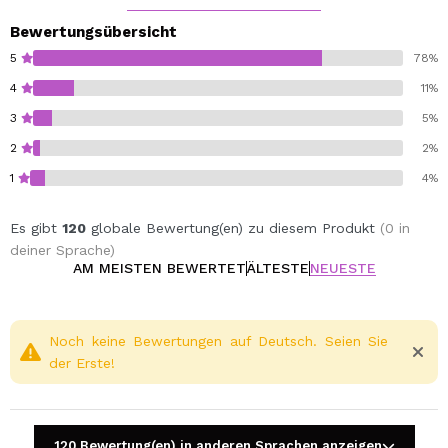
Gesichtscreme, um die besten Ergebnisse zu erzielen
oder einfach nur für eine leichtere Behandlung.
Bewertungsübersicht
Ecocert.
5
78%
Cruelty free.
4
11%
Vegan.
3
5%
2
2%
1
4%
Es gibt
120
globale Bewertung(en) zu diesem Produkt
(0 in
deiner Sprache)
AM MEISTEN BEWERTET
ÄLTESTE
NEUESTE
Noch keine Bewertungen auf Deutsch. Seien Sie
der Erste!
120 Bewertung(en) in anderen Sprachen anzeigen