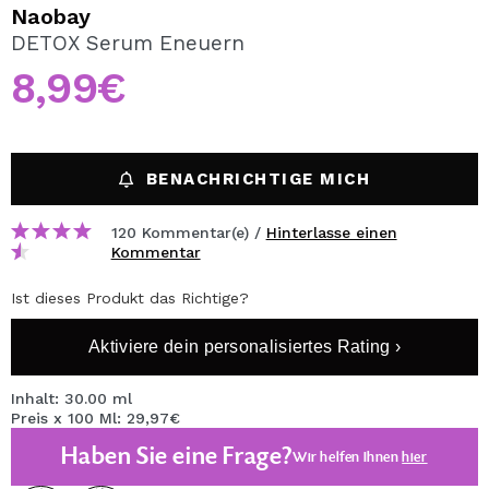
ICH MÖCHTE MICH
Naobay
REGISTRIEREN
DETOX Serum Eneuern
8,99€
Durch die Erstellung eines Kontos bei Maquillalia.de
können Sie Ihre Einkäufe schnell tätigen, den Status Ihrer
Bestellungen überprüfen und Ihre bisherigen Vorgänge
einsehen.
BENACHRICHTIGE MICH
BENUTZERKONTO ERSTELLEN
120 Kommentar(e) /
Hinterlasse einen
Kommentar
Ist dieses Produkt das Richtige?
Aktiviere dein personalisiertes Rating ›
Inhalt: 30.00 ml
Preis x 100 Ml: 29,97€
Haben Sie eine Frage?
Wir helfen Ihnen
hier