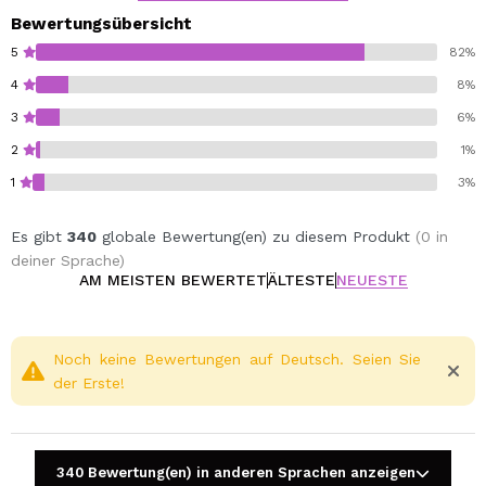
geschminkte Haut, wie Sie es den ganzen Tag über
Bewertungsübersicht
benötigen.
5
82%
4
8%
3
6%
2
1%
1
3%
Es gibt
340
globale Bewertung(en) zu diesem Produkt
(0 in
deiner Sprache)
AM MEISTEN BEWERTET
ÄLTESTE
NEUESTE
Noch keine Bewertungen auf Deutsch. Seien Sie
der Erste!
340 Bewertung(en) in anderen Sprachen anzeigen