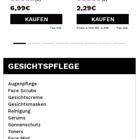
6,99€
2,29€
KAUFEN
KAUFEN
Tax Inb.
Preis x 100 Ml: 0,31€
Tax Inb.
GESICHTSPFLEGE
Augenpflege
Face Scrubs
Gesichtscreme
Gesichtsmasken
Reinigung
Serums
Sonnenschutz
Toners
Face Mist