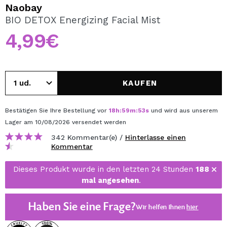
ICH MÖCHTE MICH
Naobay
REGISTRIEREN
BIO DETOX Energizing Facial Mist
4,99€
Durch die Erstellung eines Kontos bei Maquillalia.de
können Sie Ihre Einkäufe schnell tätigen, den Status Ihrer
Bestellungen überprüfen und Ihre bisherigen Vorgänge
einsehen.
KAUFEN
BENUTZERKONTO ERSTELLEN
Bestätigen Sie Ihre Bestellung vor
18
h
:
59
m
:
53
s
und wird aus unserem
Lager
am 10/08/2026
versendet werden
342 Kommentar(e) /
Hinterlasse einen
Kommentar
Dieses Produkt wurde in den letzten 24 Stunden
188
mal angesehen
.
Haben Sie eine Frage?
Wir helfen Ihnen
hier