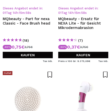
Dieses Angebot endet in:
Dieses Angebot endet in:
01
Tag
14
h
:
15
m
:
57
s
01
Tag
14
h
:
15
m
:
57
s
MQbeauty - Part for nexa
MQbeauty - Ersatz für
Classic - Face Brush head
NEXA Lite - für Gesicht
Mikrodermabrasion
(18)
(7)
0,75€
0,37€
3,75€
3,75€
-80%
-90%
KAUFEN
KAUFEN
Tax Inb.
Preis x 100 Gr: 9.375,08€
Tax Inb.
Outlet