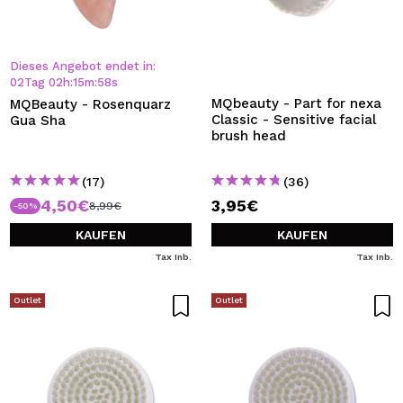
Dieses Angebot endet in:
02
Tag
02
h
:
15
m
:
57
s
MQbeauty - Part for nexa
MQBeauty - Rosenquarz
Classic - Sensitive facial
Gua Sha
brush head
(17)
(36)
4,50€
3,95€
8,99€
-50%
KAUFEN
KAUFEN
Tax Inb.
Tax Inb.
Outlet
Outlet