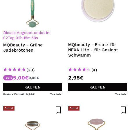
Dieses Angebot endet in:
02
Tag
02
h
:
15
m
:
57
s
MQbeauty - Ersatz für
MQBeauty - Grüne
NEXA Lite - für Gesicht
Jadebrötchen
Schwamm
(39)
(4)
5,00€
2,95€
9,99€
-50%
KAUFEN
KAUFEN
Preis x Einheit: 9,99€
Tax Inb.
Tax Inb.
Outlet
Outlet