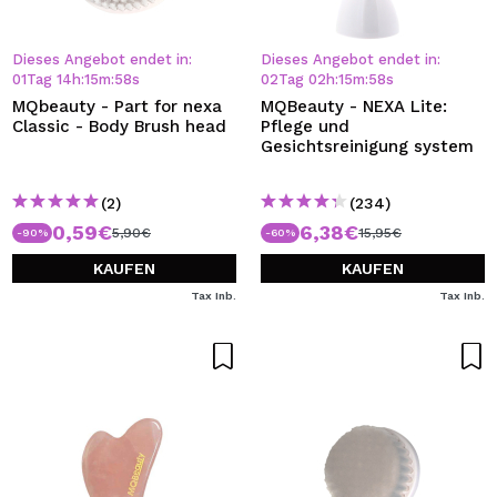
Dieses Angebot endet in:
Dieses Angebot endet in:
01
Tag
14
h
:
15
m
:
57
s
02
Tag
02
h
:
15
m
:
57
s
MQbeauty - Part for nexa
MQBeauty - NEXA Lite:
Classic - Body Brush head
Pflege und
Gesichtsreinigung system
(2)
(234)
0,59€
6,38€
5,90€
15,95€
-90%
-60%
KAUFEN
KAUFEN
Tax Inb.
Tax Inb.