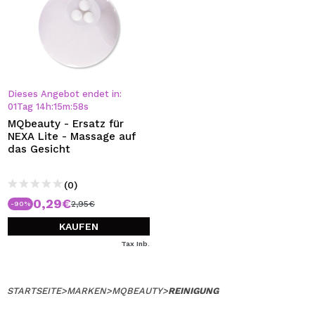
Dieses Angebot endet in:
01
Tag
14
h
:
15
m
:
57
s
MQbeauty - Ersatz für
NEXA Lite - Massage auf
das Gesicht
(0)
0,29€
2,95€
-90%
KAUFEN
Tax Inb.
STARTSEITE
>
MARKEN
>
MQBEAUTY
>
REINIGUNG