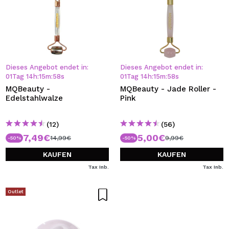
Dieses Angebot endet in:
Dieses Angebot endet in:
01
Tag
14
h
:
15
m
:
57
s
01
Tag
14
h
:
15
m
:
57
s
MQBeauty -
MQBeauty - Jade Roller -
Edelstahlwalze
Pink
(12)
(56)
7,49€
5,00€
14,99€
9,99€
-50%
-50%
KAUFEN
KAUFEN
Tax Inb.
Tax Inb.
Outlet