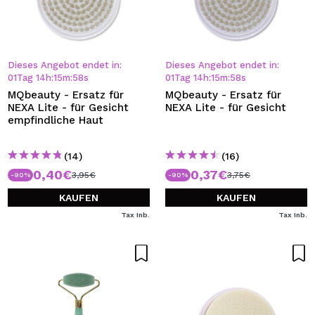
Dieses Angebot endet in:
Dieses Angebot endet in:
01
Tag
14
h
:
15
m
:
57
s
01
Tag
14
h
:
15
m
:
57
s
MQbeauty - Ersatz für
MQbeauty - Ersatz für
NEXA Lite - für Gesicht
NEXA Lite - für Gesicht
empfindliche Haut
(14)
(16)
0,40€
0,37€
3,95€
3,75€
-90%
-90%
KAUFEN
KAUFEN
Tax Inb.
Tax Inb.