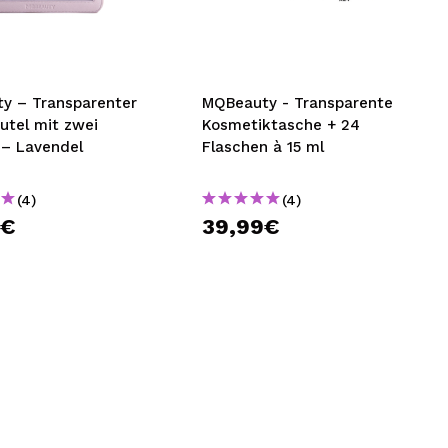
nsehen.
NUTZERKONTO ERSTELLEN
y – Transparenter
MQBeauty - Transparente
utel mit zwei
Kosmetiktasche + 24
 – Lavendel
Flaschen à 15 ml
(4)
(4)
9€
39,99€