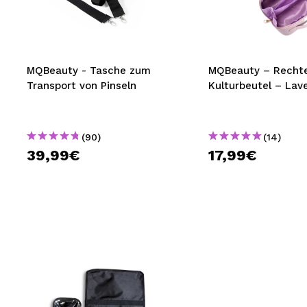
MAQUIFARMA
KOREA ZONE
TRAVEL SIZE
MQBeauty - Tasche zum
MQBeauty – Rechte
Transport von Pinseln
Kulturbeutel – Lav
NATURE
(90)
(14)
SPECIALS
39,99€
17,99€
OUTLET
SIE SIND ZURÜCKGEKEHRT!
BALD VERFÜGBAR
BLOG