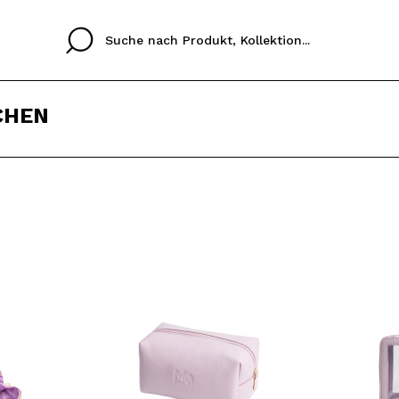
CHEN
Cristina
Antonia
Ines
Ich habe hier kein K
SPRACHE
ez que
Buena experiencia
Muy bien
Spedizi
ICH M
ALEMAN
ESPAÑOL
eriencia
imballa
ajería.
elegan
REGIS
colori sc
Durch die Erstellung e
Einkäufe schnell tätig