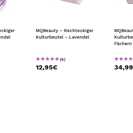
bisherigen Vorgänge ei
BE
ckiger
MQBeauty – Rechteckiger
MQBeaut
endel
Kulturbeutel – Lavendel
Kulturbe
Fächern
(6)
12,95€
34,9