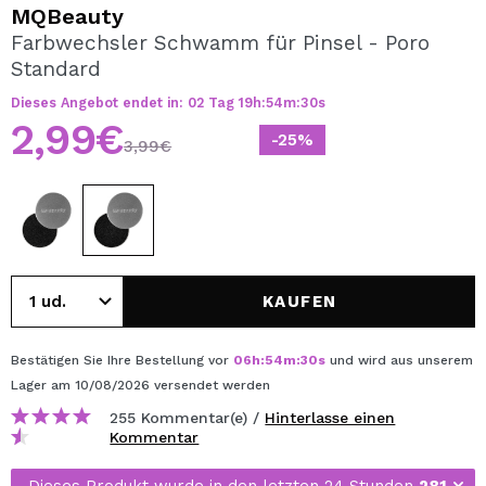
ICH MÖCHTE MICH
MQBeauty
REGISTRIEREN
Farbwechsler Schwamm für Pinsel - Poro
Standard
Durch die Erstellung eines Kontos bei Maquillalia.de
können Sie Ihre Einkäufe schnell tätigen, den Status Ihrer
Dieses Angebot endet in:
02
Tag
19
h
:
54
m
:
30
s
Bestellungen überprüfen und Ihre bisherigen Vorgänge
2,99€
einsehen.
-25%
3,99€
BENUTZERKONTO ERSTELLEN
KAUFEN
Bestätigen Sie Ihre Bestellung vor
06
h
:
54
m
:
30
s
und wird aus unserem
Lager
am 10/08/2026
versendet werden
255 Kommentar(e) /
Hinterlasse einen
Kommentar