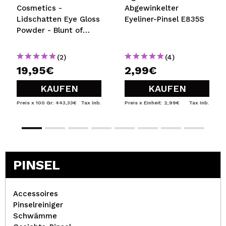
Cosmetics -
Abgewinkelter
Lidschatten Eye Gloss
Eyeliner-Pinsel E835S
Powder - Blunt of
Diamonds
(2)
(4)
19,95€
2,99€
KAUFEN
KAUFEN
Preis x 100 Gr: 443,33€
Tax Inb.
Preis x Einheit: 2,99€
Tax Inb.
PINSEL
Accessoires
Pinselreiniger
Schwämme