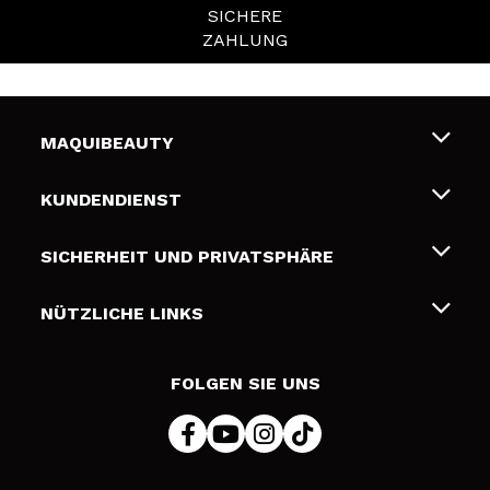
SICHERE
ZAHLUNG
MAQUIBEAUTY
Über uns
KUNDENDIENST
Beschäftigung
Liefer- und Versandkosten
SICHERHEIT UND PRIVATSPHÄRE
Geschenkkarten
Widerruf / Rücksendungen
Bedingungen und Datenschutz
NÜTZLICHE LINKS
Zahlung
Datenschutzrichtlinie
Kontakt
Cookies Policy
FOLGEN SIE UNS
Online Streitschlichtung (ODR)