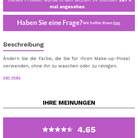
Dieses Produkt wurde in den letzten 24 Stunden
281
mal angesehen
.
Haben Sie eine Frage?
Wir helfen Ihnen
hier
Beschreibung
Ändern Sie die Farbe, die Sie für Ihren Make-up-Pinsel
verwenden, ohne ihn zu waschen oder zu reinigen.
Sie müssen nur den Pinsel über den Schwamm führen
ver más
und er kann eine andere Farbe verwenden.
Der Schwamm ist waschbar und kann für maximale
Nutzung während einer intensiven Make-up-Sitzung
IHRE
MEINUNGEN
umgedreht werden.
Die Standard-Porenversion ist perfekt für
Puderprodukte wie Lidschatten.
4.65