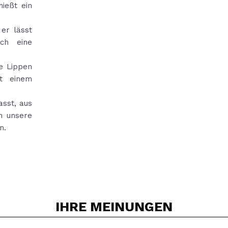
ießt ein
 er lässt
ich eine
e Lippen
it einem
asst, aus
m unsere
n.
IHRE
MEINUNGEN