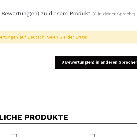
 Bewertung(en) zu diesem Produkt
(0 in deiner Sprache)
rtungen auf Deutsch. Seien Sie der Erste!
9 Bewertung(en) in anderen Sprache
Ein Video oder Foto teilen
Dein Video könnte das erste sein. Stell es dir vor...
LICHE PRODUKTE
5/
Kauf empfehlen?
Ja
Nein