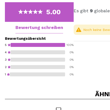
5.00
Es gibt
9
globale
Bewertung schreiben
Noch keine Bewe
Bewertungsübersicht
5
100%
4
0%
3
0%
2
0%
1
0%
ÄHN
Würden Sie diesen 