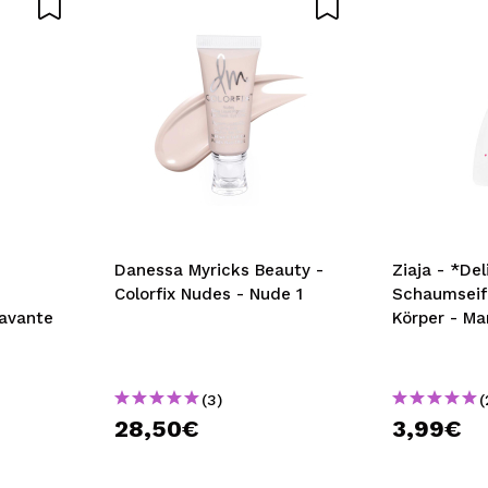
DEN
–
Danessa Myricks Beauty -
Ziaja - *Del
Colorfix Nudes - Nude 1
Schaumseif
Lavante
Körper - M
(3)
(
28,50€
3,99€