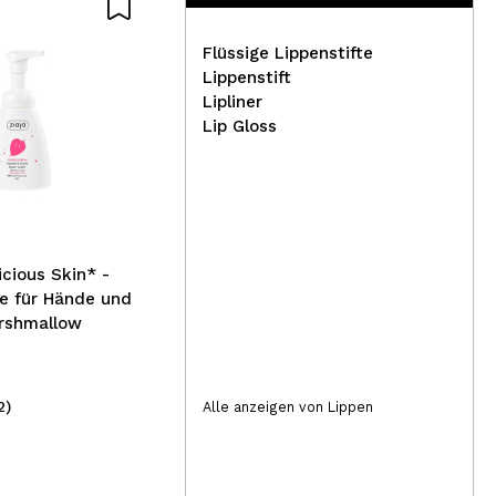
Flüssige Lippenstifte
Lippenstift
Lipliner
Eigshow Rougepinsel F605
Mar
Lip Gloss
Lip
icious Skin* -
e für Hände und
arshmallow
2)
(1)
Alle anzeigen von Lippen
9,99€
2,