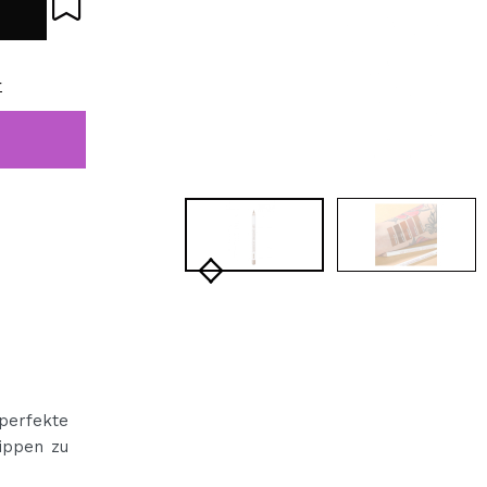
bisherigen Vorgänge ei
r
BE
perfekte
ippen zu