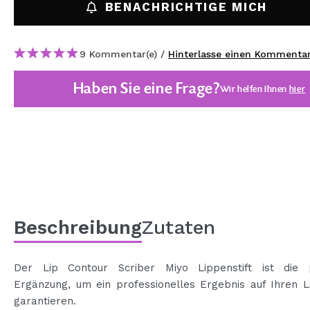
BENACHRICHTIGE MICH
MAQUIFARMA
KOREA ZONE
9 Kommentar(e) /
Hinterlasse einen Kommenta
TRAVEL SIZE
Haben Sie eine Frage?
Wir helfen Ihnen
hier
NATURE
SPECIALS
OUTLET
SIE SIND ZURÜCKGEKEHRT!
BALD VERFÜGBAR
Beschreibung
Zutaten
BLOG
Der Lip Contour Scriber Miyo Lippenstift ist die 
Ergänzung, um ein professionelles Ergebnis auf Ihren L
garantieren.