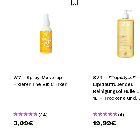
SEN
W7 - Spray-Make-up-
SVR – *Topialyse* 
Fixierer The Vit C Fixer
Lipidauffüllendes
Reinigungsöl Huile 
1L – Trockene und
empfindliche Haut
(34)
(4)
3,09€
19,99€