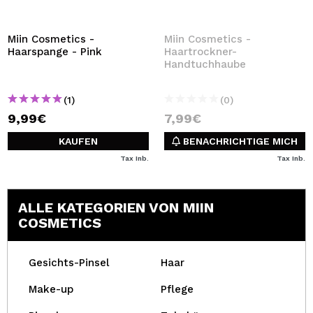
Miin Cosmetics -
Miin Cosmetics -
Haarspange - Pink
Haartrockner-
Handtuchhaube
(1)
(0)
9,99€
7,99€
KAUFEN
BENACHRICHTIGE MICH
Tax Inb.
Tax Inb.
ALLE KATEGORIEN VON MIIN
COSMETICS
Gesichts-Pinsel
Haar
Make-up
Pflege