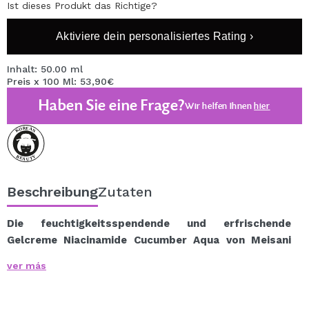
Ist dieses Produkt das Richtige?
Aktiviere dein personalisiertes Rating ›
Inhalt: 50.00 ml
Preis x 100 Ml: 53,90€
Haben Sie eine Frage?
Wir helfen Ihnen
hier
Beschreibung
Zutaten
Die feuchtigkeitsspendende und erfrischende
Gelcreme Niacinamide Cucumber Aqua von Meisani
spendet Ihrer Haut tiefe Feuchtigkeit und ein Gefühl der
ver más
Frische.
Seine ultraleichte Geltextur hinterlässt die Haut
strahlend und hydratisiert und zieht sofort ein, ohne ein