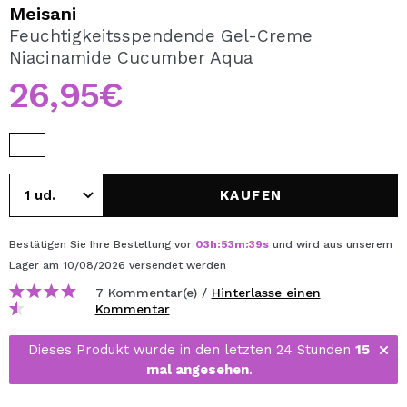
ICH MÖCHTE MICH
Meisani
REGISTRIEREN
Feuchtigkeitsspendende Gel-Creme
Niacinamide Cucumber Aqua
Durch die Erstellung eines Kontos bei Maquillalia.de
können Sie Ihre Einkäufe schnell tätigen, den Status Ihrer
26,95€
Bestellungen überprüfen und Ihre bisherigen Vorgänge
einsehen.
BENUTZERKONTO ERSTELLEN
KAUFEN
Bestätigen Sie Ihre Bestellung vor
03
h
:
53
m
:
39
s
und wird aus unserem
Lager
am 10/08/2026
versendet werden
7 Kommentar(e) /
Hinterlasse einen
Kommentar
Dieses Produkt wurde in den letzten 24 Stunden
15
mal angesehen
.