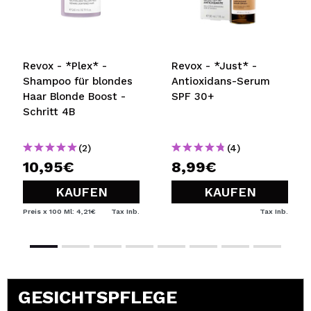
Revox - *Plex* -
Revox - *Just* -
Shampoo für blondes
Antioxidans-Serum
Haar Blonde Boost -
SPF 30+
Schritt 4B
(2)
(4)
10,95€
8,99€
KAUFEN
KAUFEN
Preis x 100 Ml: 4,21€
Tax Inb.
Tax Inb.
GESICHTSPFLEGE