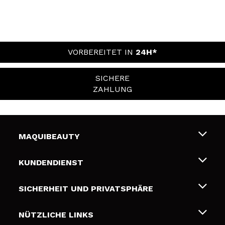
VORBEREITET IN
24H*
SICHERE
ZAHLUNG
MAQUIBEAUTY
Über uns
KUNDENDIENST
Beschäftigung
Liefer- und Versandkosten
SICHERHEIT UND PRIVATSPHÄRE
Geschenkkarten
Widerruf / Rücksendungen
Bedingungen und Datenschutz
NÜTZLICHE LINKS
Zahlung