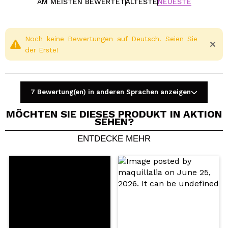
AM MEISTEN BEWERTET
ÄLTESTE
NEUESTE
Noch keine Bewertungen auf Deutsch. Seien Sie
der Erste!
7 Bewertung(en) in anderen Sprachen anzeigen
MÖCHTEN SIE DIESES PRODUKT IN AKTION
SEHEN?
ENTDECKE MEHR
Ein Video oder Foto teilen
Dein Video könnte das erste sein. Stell es dir vor...
Würden Sie diesen Kauf empfehlen?
Ja
Nein
5/5
SENDEN