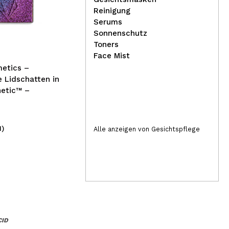
The Fruit Company – Auto-
Reinigung
Lufterfrischer –
Serums
Wassermelone
Jef
Sonnenschutz
*Pr
Toners
Vel
Face Mist
- T
metics –
 Lidschatten in
etic™ –
1)
(10)
Alle anzeigen von Gesichtspflege
2,19€
19
CID