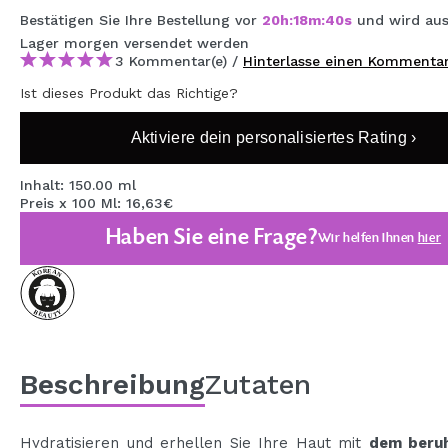
MAQUIFARMA
Bestätigen Sie Ihre Bestellung vor
20
h
:
18
m
:
39
s
und wird aus
Lager
morgen
versendet werden
KOREA ZONE
3 Kommentar(e) /
Hinterlasse einen Kommenta
Ist dieses Produkt das Richtige?
TRAVEL SIZE
NATURE
Aktiviere dein personalisiertes Rating ›
Inhalt: 150.00 ml
Preis x 100 Ml: 16,63€
SPECIALS
Haben Sie eine Frage?
Wir helfen Ihnen
hier
OUTLET
SIE SIND ZURÜCKGEKEHRT!
BALD VERFÜGBAR
BLOG
Beschreibung
Zutaten
Hydratisieren und erhellen Sie Ihre Haut mit
dem beru