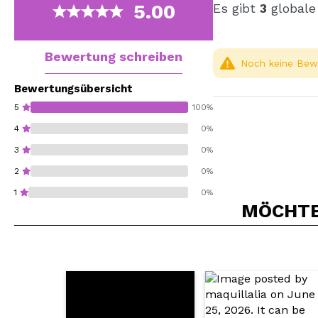
5.00
Es gibt
3
globale
Bewertung schreiben
Noch keine Bewe
Bewertungsübersicht
5
100%
4
0%
3
0%
2
0%
1
0%
MÖCHTEN
Würden Sie diesen 
SEN