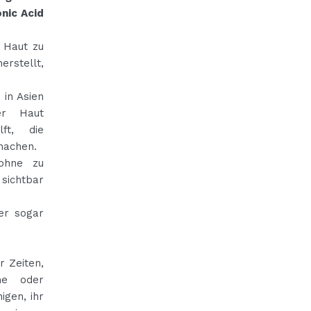
nic Acid
e Haut zu
erstellt,
 in Asien
er Haut
lft, die
 machen.
 ohne zu
 sichtbar
er sogar
r Zeiten,
me oder
igen, ihr