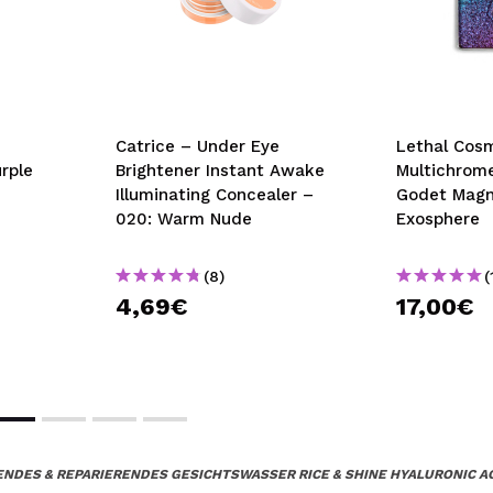
Catrice – Under Eye
Lethal Cos
rple
Brightener Instant Awake
Multichrome
Illuminating Concealer –
Godet Magn
020: Warm Nude
Exosphere
(8)
(
4,69€
17,00€
ENDES & REPARIERENDES GESICHTSWASSER RICE & SHINE HYALURONIC A