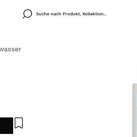
wasser
Cristina
Antonia
Ines
Ich habe hier kein K
SPRACHE
ez que
Buena experiencia
Muy bien
Spedizi
ICH M
ALEMAN
ESPAÑOL
eriencia
imballa
ajería.
elegan
REGIS
colori sc
Durch die Erstellung e
Einkäufe schnell tätig