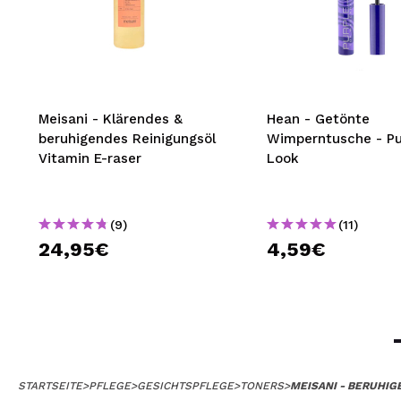
Meisani - Klärendes &
Hean - Getönte
beruhigendes Reinigungsöl
Wimperntusche - Pu
Vitamin E-raser
Look
(9)
(11)
24,95€
4,59€
STARTSEITE
>
PFLEGE
>
GESICHTSPFLEGE
>
TONERS
>
MEISANI - BERUHIG