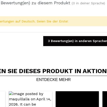
 Bewertung(en) zu diesem Produkt
(0 in deiner Sprache)
rtungen auf Deutsch. Seien Sie der Erste!
3 Bewertung(en) in anderen Sprache
 SIE DIESES PRODUKT IN AKTIO
Ein Video oder Foto teilen
Dein Video könnte das erste sein. Stell es dir vor...
ENTDECKE MEHR
5/
Kauf empfehlen?
Ja
Nein
DEN