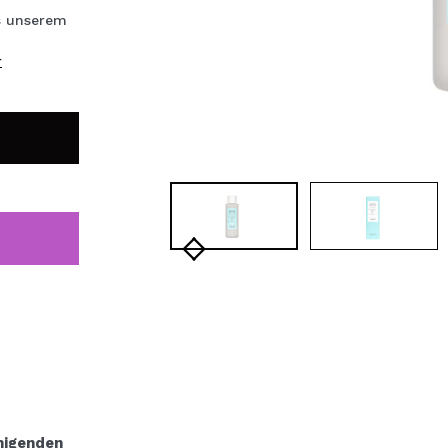
bisherigen Vorgänge ei
 unserem
r
BE
higenden