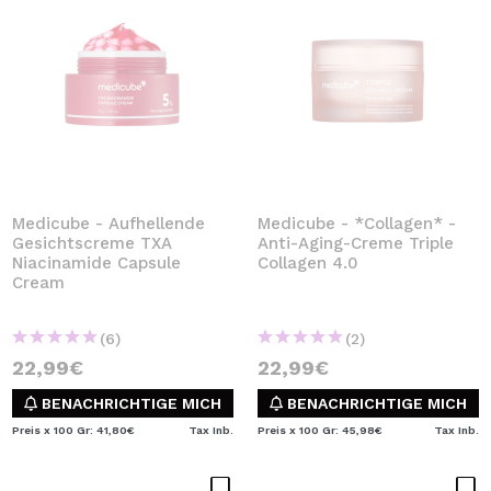
Medicube - Aufhellende
Medicube - *Collagen* -
Gesichtscreme TXA
Anti-Aging-Creme Triple
Niacinamide Capsule
Collagen 4.0
Cream
(6)
(2)
22,99€
22,99€
BENACHRICHTIGE MICH
BENACHRICHTIGE MICH
Preis x 100 Gr: 41,80€
Tax Inb.
Preis x 100 Gr: 45,98€
Tax Inb.