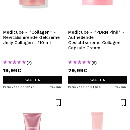
Medicube - *Collagen* -
Medicube - *PDRN Pink* -
Revitalisierende Gelcreme
Aufhellende
Jelly Collagen - 110 ml
Gesichtscreme Collagen
Capsule Cream
(2)
(5)
19,99€
29,99€
KAUFEN
KAUFEN
Preis x 100 Gr: 18,17€
Tax Inb.
Preis x 100 Gr: 54,53€
Tax Inb.