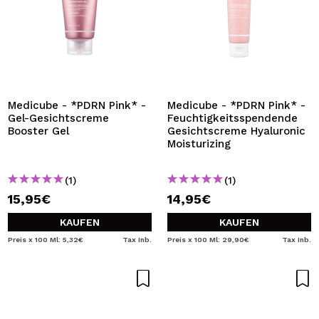
Medicube - *PDRN Pink* -
Medicube - *PDRN Pink* -
Gel-Gesichtscreme
Feuchtigkeitsspendende
Booster Gel
Gesichtscreme Hyaluronic
Moisturizing
(1)
(1)
15,95€
14,95€
KAUFEN
KAUFEN
Preis x 100 Ml: 5,32€
Tax Inb.
Preis x 100 Ml: 29,90€
Tax Inb.