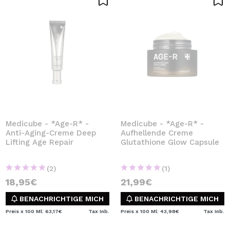
Medicube - *Age-R* -
Medicube - *Age-R* -
Anti-Aging-Creme Deep
Aufhellende Creme
Lifting Age Repair
Glutathione Glow Capsule
(2)
(1)
18,95€
21,99€
BENACHRICHTIGE MICH
BENACHRICHTIGE MICH
Preis x 100 Ml: 63,17€
Tax Inb.
Preis x 100 Ml: 43,98€
Tax Inb.