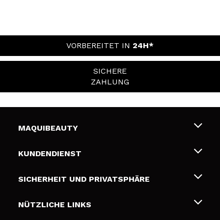
VORBEREITET IN
24H*
SICHERE
ZAHLUNG
MAQUIBEAUTY
Über uns
KUNDENDIENST
Beschäftigung
Liefer- und Versandkosten
SICHERHEIT UND PRIVATSPHÄRE
Geschenkkarten
Widerruf / Rücksendungen
Bedingungen und Datenschutz
NÜTZLICHE LINKS
Zahlung
Datenschutzrichtlinie
Kontakt