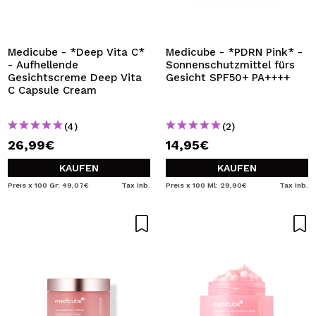
ICH MÖCHTE MICH
REGISTRIEREN
Durch die Erstellung eines Kontos bei Maquillalia.de
Medicube - *Deep Vita C*
Medicube - *PDRN Pink* -
können Sie Ihre Einkäufe schnell tätigen, den Status Ihrer
- Aufhellende
Sonnenschutzmittel fürs
Bestellungen überprüfen und Ihre bisherigen Vorgänge
Gesichtscreme Deep Vita
Gesicht SPF50+ PA++++
einsehen.
C Capsule Cream
(4)
(2)
BENUTZERKONTO ERSTELLEN
26,99€
14,95€
KAUFEN
KAUFEN
Preis x 100 Gr: 49,07€
Tax Inb.
Preis x 100 Ml: 29,90€
Tax Inb.