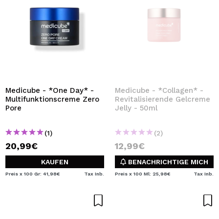
Medicube - *One Day* -
Medicube - *Collagen* -
Multifunktionscreme Zero
Revitalisierende Gelcreme
Pore
Jelly - 50ml
(1)
(2)
20,99€
12,99€
KAUFEN
BENACHRICHTIGE MICH
Preis x 100 Gr: 41,98€
Tax Inb.
Preis x 100 Ml: 25,98€
Tax Inb.