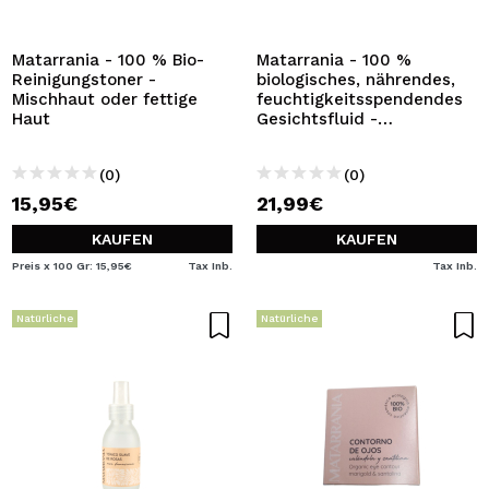
ICH MÖCHTE MICH
REGISTRIEREN
Matarrania - 100 % Bio-
Matarrania - 100 %
Reinigungstoner -
biologisches, nährendes,
Durch die Erstellung eines Kontos bei Maquillalia.de
Mischhaut oder fettige
feuchtigkeitsspendendes
können Sie Ihre Einkäufe schnell tätigen, den Status Ihrer
Haut
Gesichtsfluid -
Bestellungen überprüfen und Ihre bisherigen Vorgänge
Empfindliche Haut
einsehen.
(0)
(0)
15,95€
21,99€
BENUTZERKONTO ERSTELLEN
KAUFEN
KAUFEN
Preis x 100 Gr: 15,95€
Tax Inb.
Tax Inb.
Natürliche
Natürliche