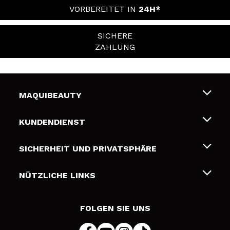
VORBEREITET IN
24H*
SICHERE
ZAHLUNG
MAQUIBEAUTY
Über uns
KUNDENDIENST
Beschäftigung
Liefer- und Versandkosten
SICHERHEIT UND PRIVATSPHÄRE
Geschenkkarten
Widerruf / Rücksendungen
Bedingungen und Datenschutz
NÜTZLICHE LINKS
Zahlung
Datenschutzrichtlinie
Kontakt
Cookies Policy
FOLGEN SIE UNS
Online Streitschlichtung (ODR)