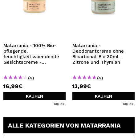
Matarrania - 100% Bio-
Matarrania -
pflegende,
Deodorantcreme ohne
feuchtigkeitsspendende
Bicarbonat Bio 30ml -
Gesichtscreme -
Zitrone und Thymian
Empfindliche Haut
(4)
(4)
16,99€
13,99€
KAUFEN
KAUFEN
Tax Inb.
Tax Inb.
ALLE KATEGORIEN VON MATARRANIA