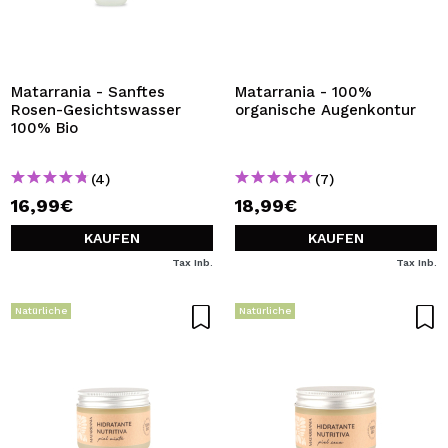
Matarrania - Sanftes
Matarrania - 100%
Rosen-Gesichtswasser
organische Augenkontur
100% Bio
(4)
(7)
16,99€
18,99€
KAUFEN
KAUFEN
Tax Inb.
Tax Inb.
Natürliche
Natürliche