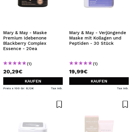
Mary & May - Maske
Mary & May - Verjüngende
Premium Idebenone
Maske mit Kollagen und
Blackberry Complex
Peptiden - 30 Stück
Essence - 20ea
(1)
(1)
20,29€
19,99€
KAUFEN
KAUFEN
Preis x 100 Gr: 8,12€
Tax Inb.
Tax Inb.