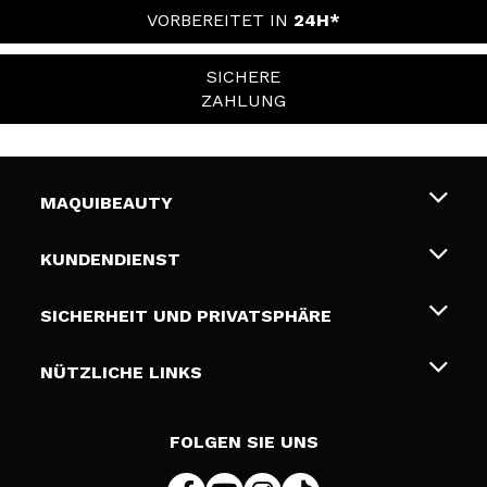
VORBEREITET IN
24H*
SICHERE
ZAHLUNG
MAQUIBEAUTY
Über uns
KUNDENDIENST
Beschäftigung
Liefer- und Versandkosten
SICHERHEIT UND PRIVATSPHÄRE
Geschenkkarten
Widerruf / Rücksendungen
Bedingungen und Datenschutz
NÜTZLICHE LINKS
Zahlung
Datenschutzrichtlinie
Kontakt
Cookies Policy
FOLGEN SIE UNS
Online Streitschlichtung (ODR)