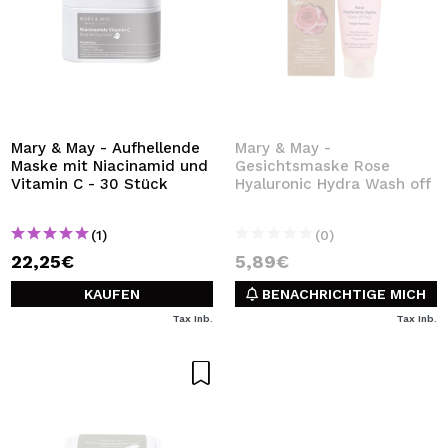
Mary & May - Aufhellende
Mary & May -
Maske mit Niacinamid und
Gesichtsmaske Rose
Vitamin C - 30 Stück
Hyaluronic Hydra Wash off
(1)
(0)
22,25€
5,89€
KAUFEN
BENACHRICHTIGE MICH
Tax Inb.
Tax Inb.