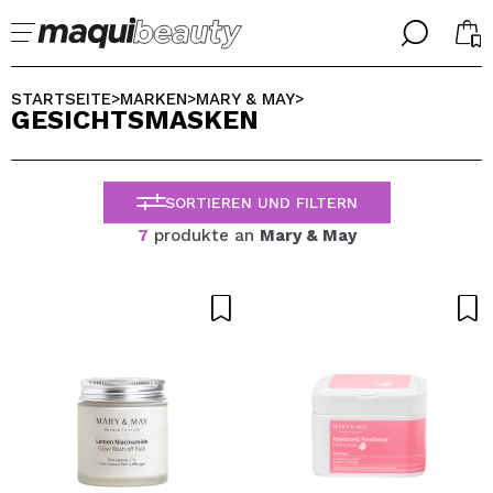
╳
╳
WÄHLE DEINE SPRACHE
STARTSEITE
MARKEN
MARY & MAY
>
>
>
GESICHTSMASKEN
Ich bin bereits #maquilover, ich habe ein Konto
WILLKOMMEN!
ALEMAN
ESPAÑOL
SORTIEREN UND FILTERN
ENGLISH
FRANCES
7
produkte an
Mary & May
ITALIANO
PORTUGUESE
Passwort vergessen?
Ich habe hier kein Konto