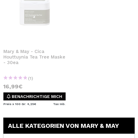
Mary & May - Cica
Houttuynia Tea Tree Maske
- 30ea
(1)
16,99€
BENACHRICHTIGE MICH
Preis x 100 Gr: 4,25€
Tax Inb.
ALLE KATEGORIEN VON MARY & MAY