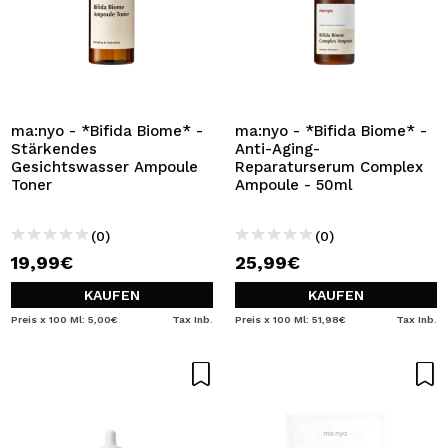
ma:nyo - *Bifida Biome* -
ma:nyo - *Bifida Biome* -
Stärkendes
Anti-Aging-
Gesichtswasser Ampoule
Reparaturserum Complex
Toner
Ampoule - 50ml
(0)
(0)
19,99€
25,99€
KAUFEN
KAUFEN
Preis x 100 Ml: 5,00€
Tax Inb.
Preis x 100 Ml: 51,98€
Tax Inb.