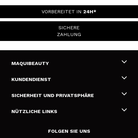
VORBEREITET IN
24H*
SICHERE
ZAHLUNG
MAQUIBEAUTY
Über uns
KUNDENDIENST
Beschäftigung
Liefer- und Versandkosten
SICHERHEIT UND PRIVATSPHÄRE
Geschenkkarten
Widerruf / Rücksendungen
Bedingungen und Datenschutz
NÜTZLICHE LINKS
Zahlung
Datenschutzrichtlinie
Kontakt
Cookies Policy
FOLGEN SIE UNS
Online Streitschlichtung (ODR)