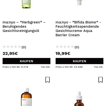
ma:nyo – *Herbgreen* –
ma:nyo - *Bifida Biome* -
Beruhigendes
Feuchtigkeitsspendende
Gesichtsreinigungsöl
Gesichtscreme Aqua
Barrier Cream
(0)
(0)
22,95€
19,99€
KAUFEN
KAUFEN
Preis x 100 Ml: 11,47€
Tax Inb.
Preis x 100 Ml: 24,99€
Tax Inb.