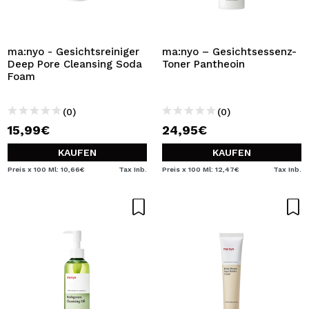
ma:nyo - Gesichtsreiniger
ma:nyo – Gesichtsessenz-
Deep Pore Cleansing Soda
Toner Pantheoin
Foam
(0)
(0)
15,99€
24,95€
KAUFEN
KAUFEN
Preis x 100 Ml: 10,66€
Tax Inb.
Preis x 100 Ml: 12,47€
Tax Inb.