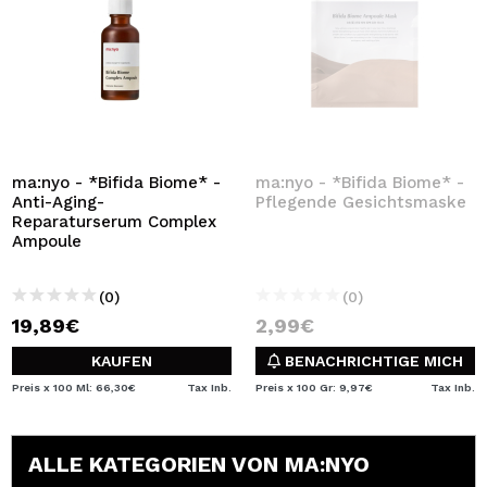
ma:nyo - *Bifida Biome* -
ma:nyo - *Bifida Biome* -
Anti-Aging-
Pflegende Gesichtsmaske
Reparaturserum Complex
Ampoule
(0)
(0)
19,89€
2,99€
KAUFEN
BENACHRICHTIGE MICH
Preis x 100 Ml: 66,30€
Tax Inb.
Preis x 100 Gr: 9,97€
Tax Inb.
ALLE KATEGORIEN VON MA:NYO