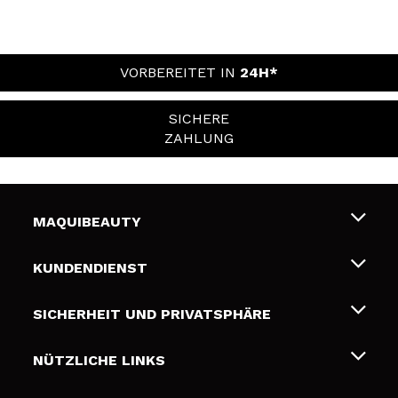
VORBEREITET IN
24H*
SICHERE
ZAHLUNG
MAQUIBEAUTY
Über uns
KUNDENDIENST
Beschäftigung
Liefer- und Versandkosten
SICHERHEIT UND PRIVATSPHÄRE
Geschenkkarten
Widerruf / Rücksendungen
Bedingungen und Datenschutz
NÜTZLICHE LINKS
Zahlung
Datenschutzrichtlinie
Kontakt