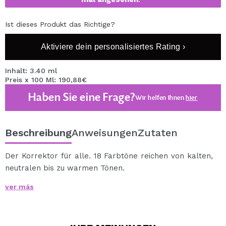
Ist dieses Produkt das Richtige?
Aktiviere dein personalisiertes Rating ›
Inhalt: 3.40 ml
Preis x 100 Ml: 190,88€
Haben Sie eine Frage?
Wir helfen Ihnen
hier
Beschreibung
Anweisungen
Zutaten
Der Korrektor für alle. 18 Farbtöne reichen von kalten,
neutralen bis zu warmen Tönen.
Leichte, aber vollständige Deckkraftkorrektur zur
ver más
Abdeckung von Unvollkommenheiten, einschließlich
Hautton und zur Bekämpfung von Augenringen, mit
einem matten Finish, das Linien oder Poren nicht