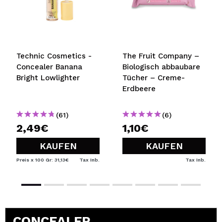
Technic Cosmetics -
The Fruit Company –
Concealer Banana
Biologisch abbaubare
Bright Lowlighter
Tücher – Creme-
Erdbeere
(61)
(6)
2,49€
1,10€
KAUFEN
KAUFEN
Preis x 100 Gr: 31,13€
Tax Inb.
Tax Inb.
CONCEALER