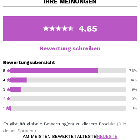
IHRE
MEINUNGEN
absetzt oder akzentuiert.
Langlebig mit intensivem Pigment, das auch verwendet
werden kann, um die Konturen zu konturieren und zu
definieren.
4.65
Ihr Applikator ermöglicht eine reibungslose
Anwendung.
Bewertung schreiben
Bewertungsübersicht
5
76%
Vegan Cruelty Free.
4
14%
3
9%
2
0%
1
1%
Es gibt
88
globale Bewertung(en) zu diesem Produkt
(0 in
deiner Sprache)
AM MEISTEN BEWERTET
ÄLTESTE
NEUESTE