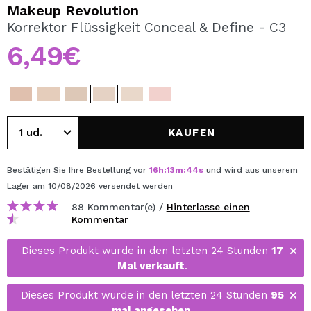
ICH MÖCHTE MICH
Makeup Revolution
REGISTRIEREN
Korrektor Flüssigkeit Conceal & Define - C3
6,49€
Durch die Erstellung eines Kontos bei Maquillalia.de
können Sie Ihre Einkäufe schnell tätigen, den Status Ihrer
Bestellungen überprüfen und Ihre bisherigen Vorgänge
einsehen.
KAUFEN
BENUTZERKONTO ERSTELLEN
Bestätigen Sie Ihre Bestellung vor
16
h
:
13
m
:
44
s
und wird aus unserem
Lager
am 10/08/2026
versendet werden
88 Kommentar(e) /
Hinterlasse einen
Kommentar
Dieses Produkt wurde in den letzten 24 Stunden
17
Mal verkauft
.
Dieses Produkt wurde in den letzten 24 Stunden
95
mal angesehen
.