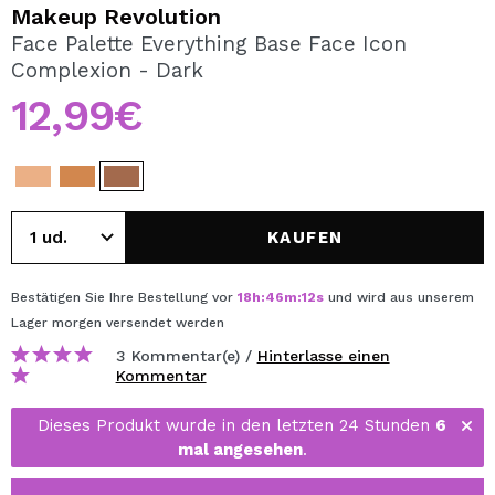
ICH MÖCHTE MICH
Makeup Revolution
REGISTRIEREN
Face Palette Everything Base Face Icon
Complexion - Dark
Durch die Erstellung eines Kontos bei Maquillalia.de
können Sie Ihre Einkäufe schnell tätigen, den Status Ihrer
12,99€
Bestellungen überprüfen und Ihre bisherigen Vorgänge
einsehen.
BENUTZERKONTO ERSTELLEN
KAUFEN
Bestätigen Sie Ihre Bestellung vor
18
h
:
46
m
:
12
s
und wird aus unserem
Lager
morgen
versendet werden
3 Kommentar(e) /
Hinterlasse einen
Kommentar
Dieses Produkt wurde in den letzten 24 Stunden
6
mal angesehen
.