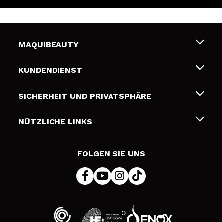
MAQUIBEAUTY
Über uns
KUNDENDIENST
Beschäftigung
Liefer- und Versandkosten
SICHERHEIT UND PRIVATSPHÄRE
Geschenkkarten
Widerruf / Rücksendungen
Bedingungen und Datenschutz
NÜTZLICHE LINKS
Zahlung
Datenschutzrichtlinie
Kontakt
Cookies Policy
FOLGEN SIE UNS
Online Streitschlichtung (ODR)