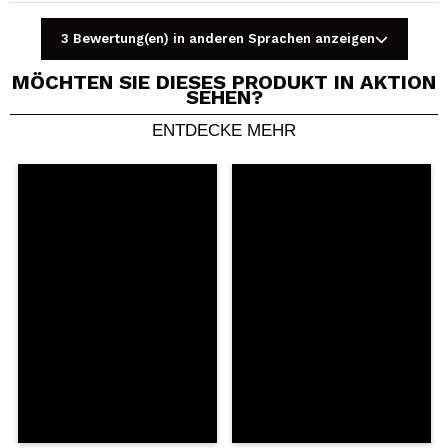
3 Bewertung(en) in anderen Sprachen anzeigen
MÖCHTEN SIE DIESES PRODUKT IN AKTION
SEHEN?
ENTDECKE MEHR
Ein Video oder Foto teilen
Dein Video könnte das erste sein. Stell es dir vor...
Würden Sie diesen Kauf empfehlen?
Ja
Nein
5/5
SENDEN