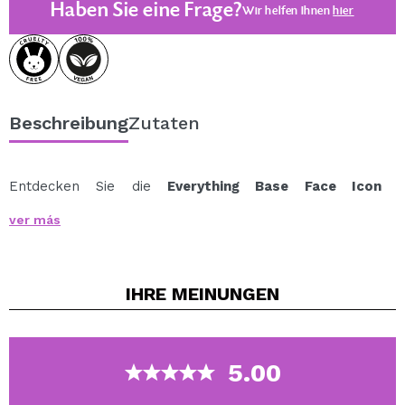
Haben Sie eine Frage?
Wir helfen Ihnen
hier
Beschreibung
Zutaten
Entdecken Sie die
Everything Base Face Icon
Complexion Palette von Revolution
, die All-in-One-
ver más
Palette, die Ihre Make-up-Routine revolutionieren wird.
Diese vielseitige Palette vereint Concealer, Highlighter,
Bronzer und Creme-Rouge für einen perfekten,
IHRE
MEINUNGEN
natürlichen und strahlenden Teint – jederzeit.
Mit seiner cremigen, leichten und aufbaubaren Textur
lässt es sich mühelos auf der Haut verteilen, ohne feine
Linien zu betonen, und hinterlässt ein strahlendes und
5.00
gesundes Finish.
Diese Palette eignet sich ideal zum Korrigieren,