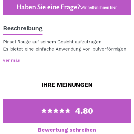
Haben Sie eine Frage?
Wir helfen Ihnen
hier
Beschreibung
Pinsel Rouge auf seinem Gesicht aufzutragen.
Es bietet eine einfache Anwendung von pulverförmigen
Produkten spezifischere Bereiche.
ver más
Dank der Dichte der Fasern kann das Produkt leicht
verwischt werden.
Haartyp: synthetisch.
IHRE
MEINUNGEN
4.80
Bewertung schreiben