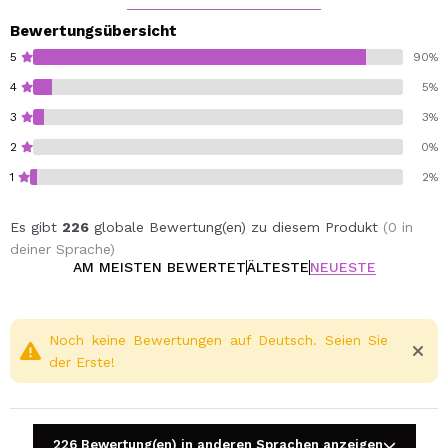
Bewertungsübersicht
5
90%
4
5%
3
3%
2
0%
1
2%
Es gibt
226
globale Bewertung(en) zu diesem Produkt
(0 in
deiner Sprache)
AM MEISTEN BEWERTET
ÄLTESTE
NEUESTE
Noch keine Bewertungen auf Deutsch. Seien Sie
der Erste!
226 Bewertung(en) in anderen Sprachen anzeigen