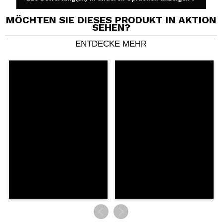
MÖCHTEN SIE DIESES PRODUKT IN AKTION
SEHEN?
ENTDECKE MEHR
Ein Video oder Foto teilen
Dein Video könnte das erste sein. Stell es dir vor...
Würden Sie diesen Kauf empfehlen?
Ja
Nein
5/5
SENDEN