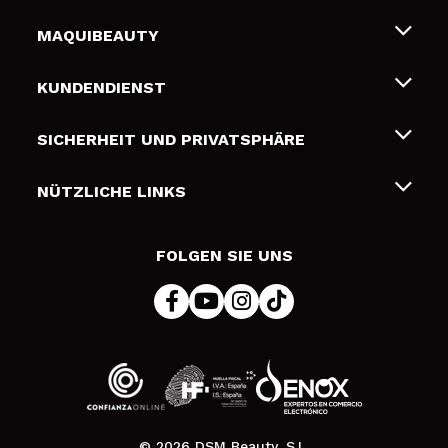
MAQUIBEAUTY
Über uns
KUNDENDIENST
Beschäftigung
Liefer- und Versandkosten
SICHERHEIT UND PRIVATSPHÄRE
Geschenkkarten
Widerruf / Rücksendungen
Bedingungen und Datenschutz
NÜTZLICHE LINKS
Zahlung
Datenschutzrichtlinie
Kontakt
Cookies Policy
FOLGEN SIE UNS
Online Streitschlichtung (ODR)
© 2026 DSM Beauty, S.L.