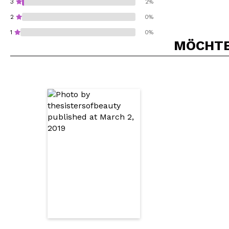
3
2%
2
0%
1
0%
MÖCHTEN
Würden Sie diesen 
SEN