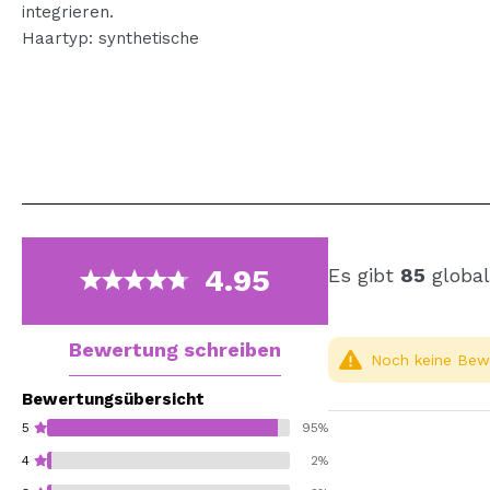
integrieren.
Haartyp: synthetische
4.95
Es gibt
85
global
Bewertung schreiben
Noch keine Bewe
Bewertungsübersicht
5
95%
4
2%