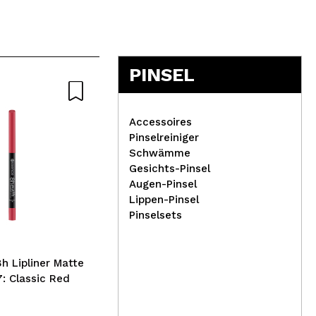
PINSEL
Natürliche
Accessoires
Pinselreiniger
Schwämme
Gesichts-Pinsel
Tul
Augen-Pinsel
Bad
Lippen-Pinsel
Alma Secret –
Pinselsets
Reparierender
Lippenbalsam Manuka Lip
Balm – Ananas und Papaya
h Lipliner Matte
7: Classic Red