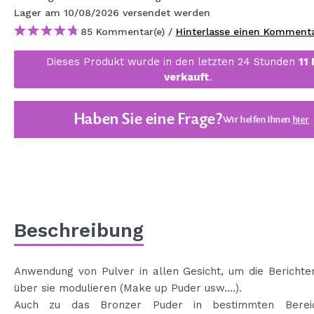
MAQUIFARMA
Lager
am 10/08/2026
versendet werden
85 Kommentar(e) /
Hinterlasse einen Komment
KOREA ZONE
Dieses Produkt wurde in den letzten 24 Stunden
11
TRAVEL SIZE
verkauft
.
NATURE
Haben Sie eine Frage?
Wir helfen Ihnen
hier
SPECIALS
OUTLET
SIE SIND ZURÜCKGEKEHRT!
BALD VERFÜGBAR
Beschreibung
BLOG
Anwendung von Pulver in allen Gesicht, um die Berichte
über sie modulieren (Make up Puder usw....).
Auch zu das Bronzer Puder in bestimmten Berei