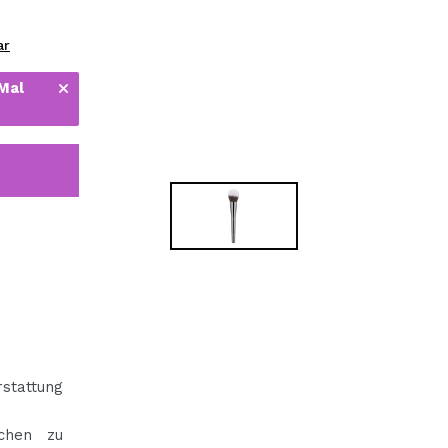
bisherigen Vorgänge ei
ar
 Mal
BE
rstattung
chen zu