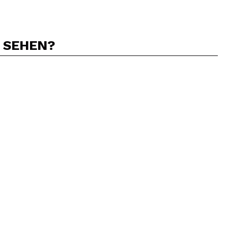
N SEHEN?
5