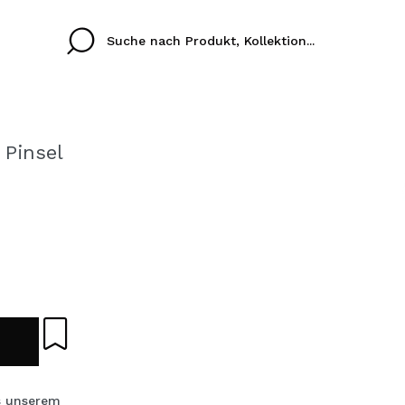
 Pinsel
Cristina
Antonia
Ines
Ich habe hier kein K
SPRACHE
ez que
Buena experiencia
Muy bien
Spedizi
ICH M
ALEMAN
ESPAÑOL
eriencia
imballa
ajería.
elegan
REGIS
colori sc
Durch die Erstellung e
Einkäufe schnell tätig
s unserem