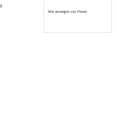
1)
(1)
9,75€
2,
Alle anzeigen von Pinsel