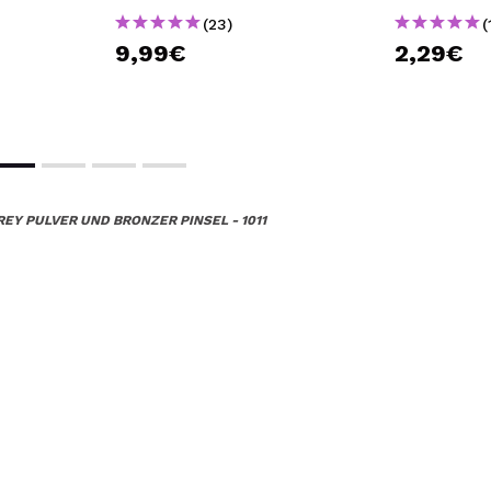
(23)
(
9,99€
2,29€
REY PULVER UND BRONZER PINSEL - 1011