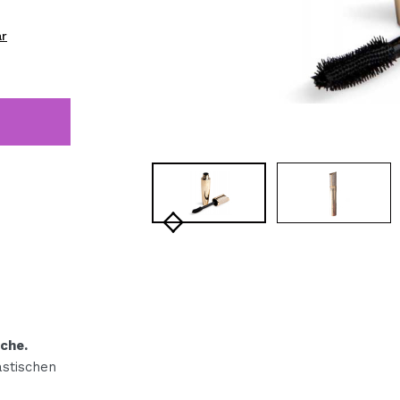
bisherigen Vorgänge ei
ar
BE
che.
tischen