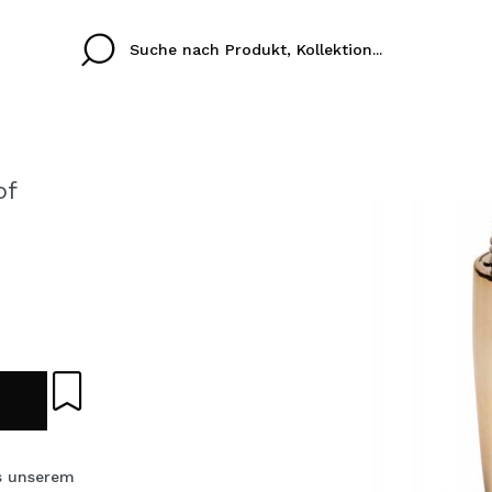
of
Cristina
Antonia
Ines
Ich habe hier kein K
SPRACHE
ez que
Buena experiencia
Muy bien
Spedizi
ICH M
ALEMAN
ESPAÑOL
eriencia
imballa
ajería.
elegan
REGIS
colori sc
Durch die Erstellung e
s unserem
Einkäufe schnell tätig