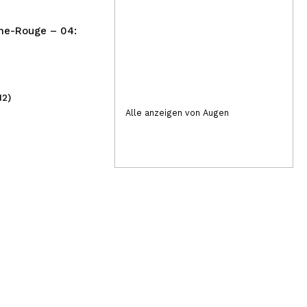
Ski
Sq
me-Rouge – 04:
12)
(2)
28,50€
47
Alle anzeigen von Augen