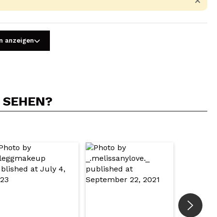
n anzeigen
N SEHEN?
5