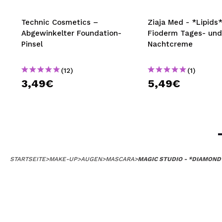
Technic Cosmetics –
Ziaja Med - *Lipids*
Abgewinkelter Foundation-
Fioderm Tages- und
Pinsel
Nachtcreme
(12)
(1)
3,49€
5,49€
STARTSEITE
>
MAKE-UP
>
AUGEN
>
MASCARA
>
MAGIC STUDIO - *DIAMON