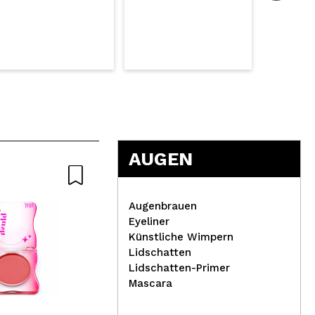
AUGEN
Augenbrauen
Eyeliner
Künstliche Wimpern
Lidschatten
Lidschatten-Primer
Danessa Myricks Beauty -
Mascara
Colorfix Creams Metallics -
Dan
Iconic
Bri