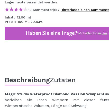
Lager
heute
versendet werden
MAQUIFARMA
10 Kommentar(e) /
Hinterlasse einen Komment
KOREA ZONE
Inhalt: 12.00 ml
Preis x 100 Ml: 20,83€
TRAVEL SIZE
Haben Sie eine Frage?
NATURE
Wir helfen Ihnen
hier
SPECIALS
OUTLET
SIE SIND ZURÜCKGEKEHRT!
BALD VERFÜGBAR
Beschreibung
Zutaten
BLOG
Magic Studio waterproof Diamond Passion Wimperntus
Verleihen Sie Ihren Wimpern mit dieser fantas
Wimperntusche Volumen, Länge und Schwung.