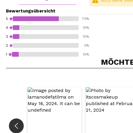
Noch keine Bewe
Bewertungsübersicht
5
70%
4
10%
3
10%
2
0%
1
10%
MÖCHTEN
Würden Sie diesen 
SEN